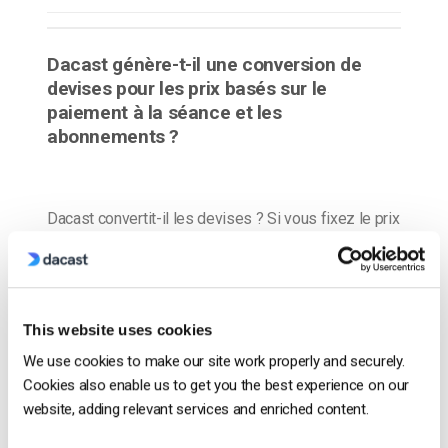
Dacast génère-t-il une conversion de
devises pour les prix basés sur le
paiement à la séance et les
abonnements ?
Dacast convertit-il les devises ? Si vous fixez le prix
dans plusieurs devises, vous devez définir
individuellement le prix dans chaque devise.
EXEMPLE : Si vous souhaitez fixer un prix en EUR et
en USD, vous devrez définir chaque prix
This website uses cookies
individuellement. Ce siteweb peut vous guider dans
We use cookies to make our site work properly and securely.
les conversions.
Cookies also enable us to get you the best experience on our
website, adding relevant services and enriched content.
CONTINUER LA LECTURE
→