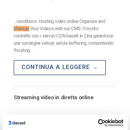
…conditions. Hosting video online Organize and
Manage
Your Videos with our CMS. Il nostro
contratto con i servizi CDN basati in Cina garantisce
una consegna veloce senza buffering, consentendo
l’hosting…
CONTINUA A LEGGERE
→
Streaming video in diretta online
…
Manage
your video library Caricate il vostro video in
blocco e aggiungete il livello di sicurezza che