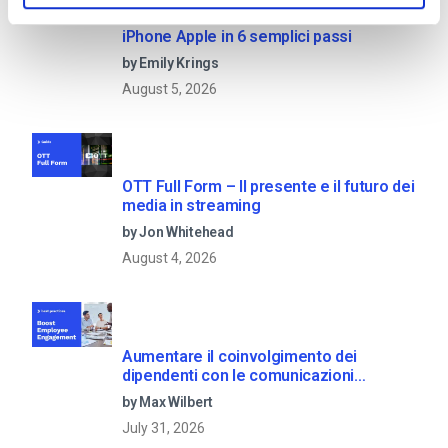
Come trasmettere in diretta da un
iPhone Apple in 6 semplici passi
by Emily Krings
August 5, 2026
OTT Full Form – Il presente e il futuro dei
media in streaming
by Jon Whitehead
August 4, 2026
Aumentare il coinvolgimento dei
dipendenti con le comunicazioni
aziendali in live streaming
by Max Wilbert
July 31, 2026