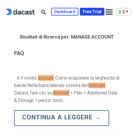
Skip
to
Dashboard
Free Trial
content
Risultati di Ricerca per:
MANAGE ACCOUNT
FAQ
…è il vostro
account
. Come acquistare la larghezza di
banda Nella barra laterale sinistra dell
’account
Dacast, fare clic su
Account
> Plan > Additional Data
& Storage. I prezzi sono…
CONTINUA A LEGGERE
→