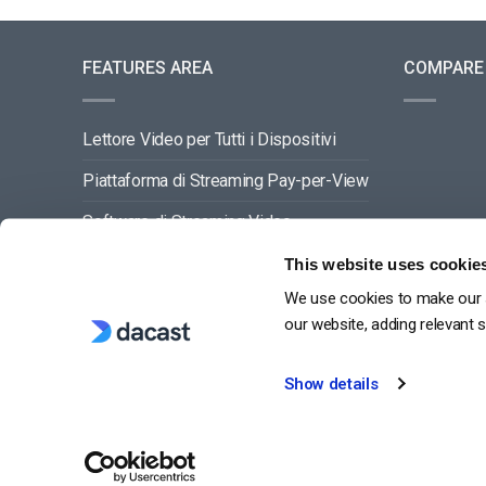
FEATURES AREA
COMPARE
Lettore Video per Tutti i Dispositivi
Piattaforma di Streaming Pay-per-View
Software di Streaming Video
Gestione dei Contenuti Video
This website uses cookie
We use cookies to make our s
VEDI TUTTO
our website, adding relevant 
Show details