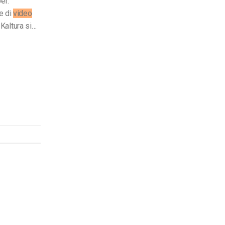
er:
e di
video
: Kaltura si…