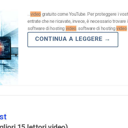
…
video
gratuito come YouTube. Per proteggere i vost
entrate che ne ricavate, invece, è necessario trovare i
software di hosting
video
. software di hosting
video
CONTINUA A LEGGERE
→
st
liori 15 lettori video)