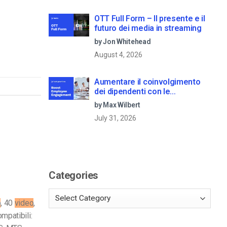
OTT Full Form – Il presente e il
futuro dei media in streaming
by Jon Whitehead
August 4, 2026
Aumentare il coinvolgimento
dei dipendenti con le
comunicazioni aziendali in live
by Max Wilbert
streaming
July 31, 2026
Categories
o
, 40
video
,
mpatibili: