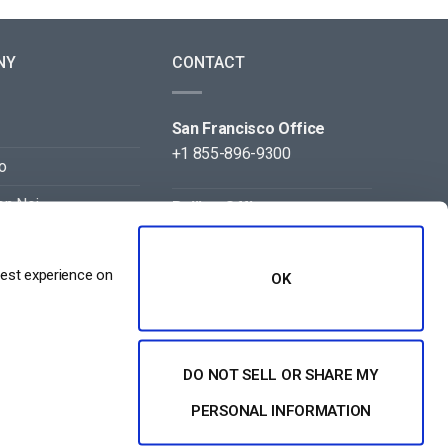
NY
CONTACT
San Francisco Office
+1 855-896-9300
o
on Noi
Beijing Office
+86 105-123-5043
best experience on
OK
DO NOT SELL OR SHARE MY
PERSONAL INFORMATION