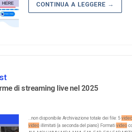
CONTINUA A LEGGERE
→
Monetizzazione Video
Video Marketing
st
orme di streaming live nel 2025
…non disponibile Archiviazione totale dei file: 5
vide
video
illimitati (a seconda del piano) Formati
video
co