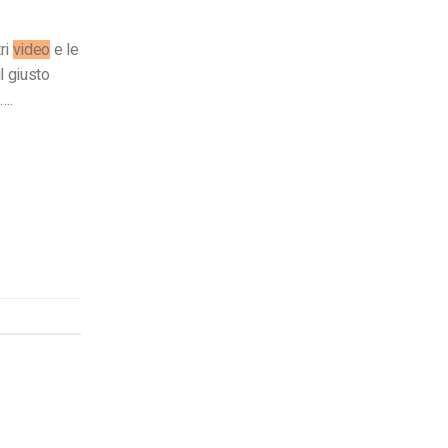
ri
video
e le
l giusto
….