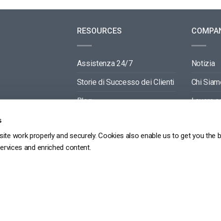
RESOURCES
COMPA
Assistenza 24/7
Notizia
Storie di Successo dei Clienti
Chi Siam
Blog
Lavora c
Video API Documentation
Contactti
s
ite work properly and securely. Cookies also enable us to get you the 
Player API Documentation
Partners
services and enriched content.
GDPR
POLITICA SULLA RISERVATEZZA
TERMINI DI SERVIZIO
MAPPA DEL SITO
Copyright 2026 ©
dacast
京ICP备19031887号