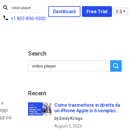
Dashboard
Free Trial
+1 855-896-9300
Search
Recent
r
a
Come trasmettere in diretta da
taggi
un iPhone Apple in 6 semplici
passi
ggi più
by Emily Krings
August 5, 2026