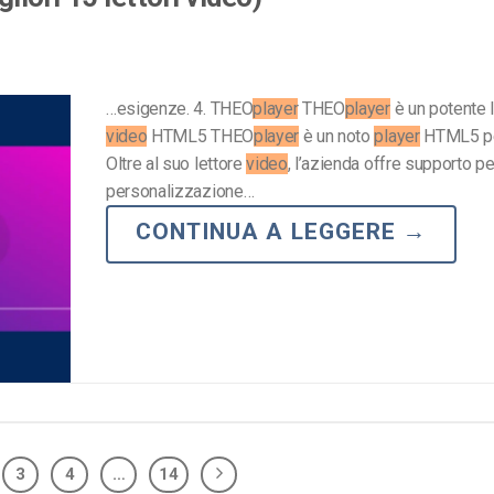
…esigenze. 4. THEO
player
THEO
player
è un potente l
video
HTML5 THEO
player
è un noto
player
HTML5 pe
Oltre al suo lettore
video
, l’azienda offre supporto pe
personalizzazione…
CONTINUA A LEGGERE
→
3
4
…
14