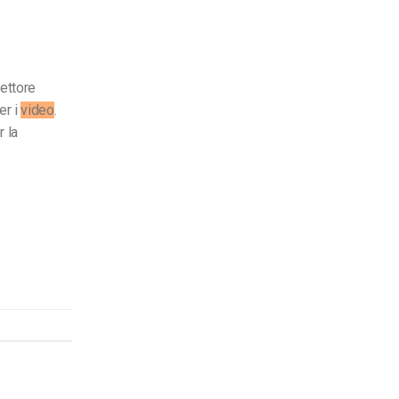
ettore
r i
video
.
r la