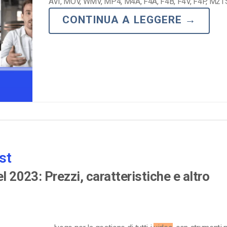
AVI, MOV, WMV, MP4, M4A, F4A, F4B, F4V, F4P, M2T
CONTINUA A LEGGERE
→
st
l 2023: Prezzi, caratteristiche e altro