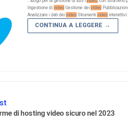
…luogo per la gestione di tutti i
video
, con strumenti p
Ingestione di
video
Gestione dei
video
Pubblicazion
Analizzare i dati dei
video
Strumenti
video
interattivi
CONTINUA A LEGGERE
→
st
orme di hosting video sicuro nel 2023