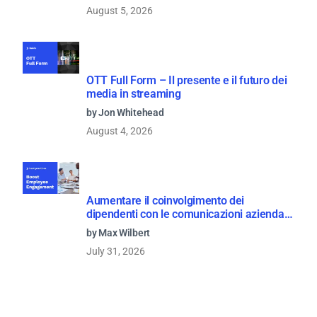
August 5, 2026
OTT Full Form – Il presente e il futuro dei
media in streaming
by Jon Whitehead
August 4, 2026
Aumentare il coinvolgimento dei
dipendenti con le comunicazioni aziendali
in live streaming
by Max Wilbert
July 31, 2026