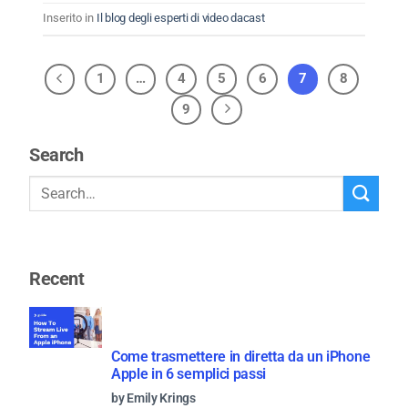
Inserito in
Il blog degli esperti di video dacast
1
…
4
5
6
7
8
9
Search
Recent
Come trasmettere in diretta da un iPhone
Apple in 6 semplici passi
by Emily Krings