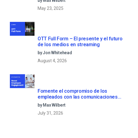
by Max Wilbert
May 23, 2025
OTT Full Form – El presente y el futuro
de los medios en streaming
by Jon Whitehead
August 4, 2026
Fomente el compromiso de los
empleados con las comunicaciones
corporativas en directo
by Max Wilbert
July 31, 2026