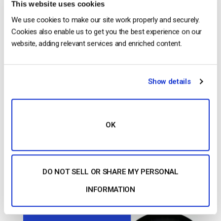
En China, el número de personas […]
This website uses cookies
CONTINUAR LEYENDO
→
We use cookies to make our site work properly and securely.
Cookies also enable us to get you the best experience on our
website, adding relevant services and enriched content.
Publicado en
El blog de los expertos en vídeo
Show details
Comunicados de prensa
El
,
blog de los expertos en
OK
vídeo
Novedades Dacast
,
Dacast, finalista de los Premios de los
Lectores de Streaming Media 2020
DO NOT SELL OR SHARE MY PERSONAL
INFORMATION
PUBLICADO EL
NOVEMBER 5, 2020