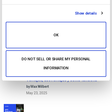
Start streaming immediately
Show details
No credit card required
10 GB of bandwidth
OK
Read Next
DO NOT SELL OR SHARE MY PERSONAL
INFORMATION
Formato HTTP Live Streaming (HLS) –
Ventajas, desventajas y cómo funciona
by Max Wilbert
May 23, 2025