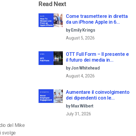
Read Next
Come trasmettere in diretta
da un iPhone Apple in 6
semplici passi
by Emily Krings
August 5, 2026
OTT Full Form – Il presente e
il futuro dei media in
streaming
by Jon Whitehead
August 4, 2026
Aumentare il coinvolgimento
dei dipendenti con le
comunicazioni aziendali in
by Max Wilbert
live streaming
July 31, 2026
udio del Mike
i svolge