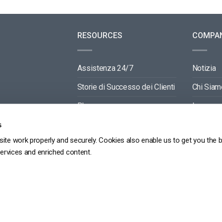
RESOURCES
COMPA
Assistenza 24/7
Notizia
Storie di Successo dei Clienti
Chi Siam
Blog
Lavora c
Video API Documentation
Contactti
s
ite work properly and securely. Cookies also enable us to get you the 
Player API Documentation
Partners
services and enriched content.
GDPR
POLITICA SULLA RISERVATEZZA
TERMINI DI SERVIZIO
MAPPA DEL SITO
Copyright 2026 ©
dacast