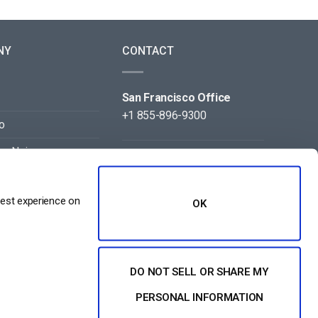
NY
CONTACT
San Francisco Office
+1 855-896-9300
o
on Noi
Beijing Office
+86 105-123-5043
best experience on
OK
DO NOT SELL OR SHARE MY
PERSONAL INFORMATION