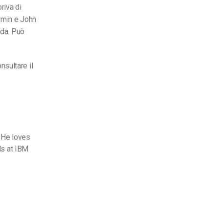
riva di
armin e John
ida. Può
sultare il
 He loves
ds at IBM