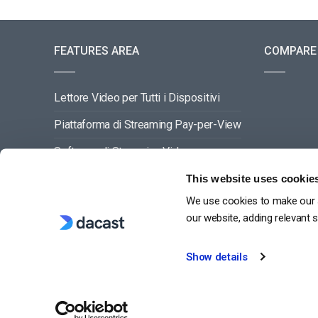
FEATURES AREA
COMPARE
Lettore Video per Tutti i Dispositivi
Piattaforma di Streaming Pay-per-View
Software di Streaming Video
Gestione dei Contenuti Video
This website uses cookie
We use cookies to make our s
VEDI TUTTO
our website, adding relevant 
Show details