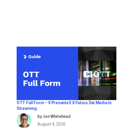
OTT Full Form – Il Presente E Il Futuro Dei Media In
Streaming
by Jon Whitehead
August 4, 2026