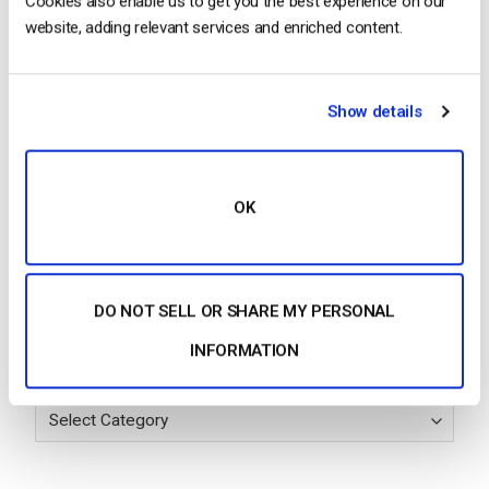
Cookies also enable us to get you the best experience on our
media in streaming
website, adding relevant services and enriched content.
by Jon Whitehead
August 4, 2026
Show details
Aumentare il coinvolgimento dei
dipendenti con le comunicazioni
OK
aziendali in live streaming
by Max Wilbert
July 31, 2026
DO NOT SELL OR SHARE MY PERSONAL
INFORMATION
Categories