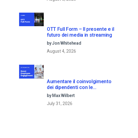
OTT Full Form – Il presente e il
futuro dei media in streaming
by Jon Whitehead
August 4, 2026
Aumentare il coinvolgimento
dei dipendenti con le
comunicazioni aziendali in live
by Max Wilbert
streaming
July 31, 2026