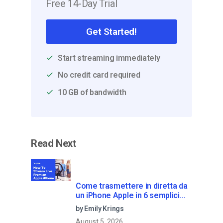
Free 14-Day Trial
Get Started!
Start streaming immediately
No credit card required
10 GB of bandwidth
Read Next
Come trasmettere in diretta da
un iPhone Apple in 6 semplici
passi
by Emily Krings
August 5, 2026