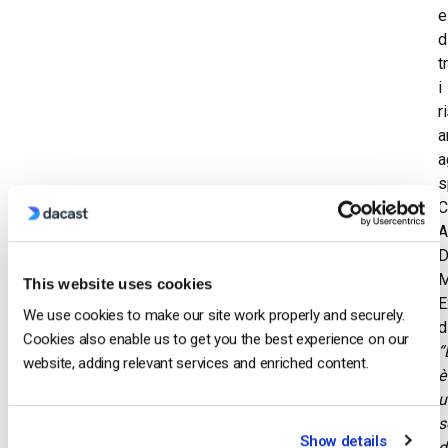
e
d
t
i
r
a
a
s
C
A
D
M
This website uses cookies
E
We use cookies to make our site work properly and securely.
d
Cookies also enable us to get you the best experience on our
“
website, adding relevant services and enriched content.
è
u
s
Show details
d