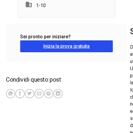
1-10
Sei pronto per iniziare?
Inizia la prova gratuita
D
a
u
U
p
Condividi questo post
l
l
c
n
e
s
d
n