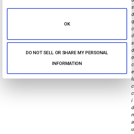
s
d
q
OK
c
il
s
d
DO NOT SELL OR SHARE MY PERSONAL
p
INFORMATION
c
e
l
c
c
i
d
m
a
u