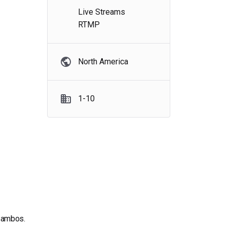
Live Streams
RTMP
North America
1-10
m ambos.