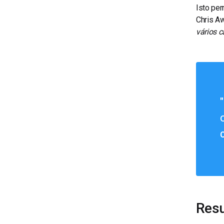
Isto pe
Chris Aw
vários c
Resu