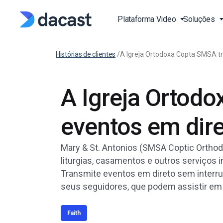
Plataforma Video
Soluções
Histórias de clientes
/
A Igreja Ortodoxa Copta SMSA t
Stream Live Vídeo
Transmissão de Evento
Video API
Blog
Vivo
A Igreja Ortod
Plataforma de Streami
Documentação API de 
Imprensa EN
Vivo
Vivo Aulas de Fitness a
EN
Estudo de Casos EN
eventos em dir
Plataforma de Vídeo On
Transmita Desportos ao
Documentação API do L
(OVP)
EN
Produção e Publicação
Base de Conhecimento
Over-the-Top (OTT)
SDK EN
Mary & St. Antonios (SMSA Coptic Ortho
FAQ EN
liturgias, casamentos e outros serviços i
Video on Demand (VOD
Igrejas e Casas de Culto
Transmite eventos em direto sem interru
RTPM Streaming Platf
Governos e Municípios
seus seguidores, que podem assistir em
HTTP Live Streaming pl
Instituições de Educaçã
Learning
Faith