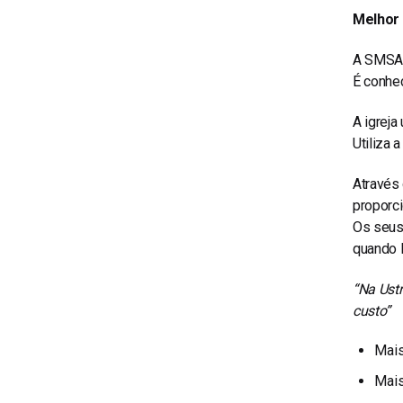
Melhor
A SMSA 
É conhec
A igreja
Utiliza 
Através 
proporc
Os seus 
quando l
“Na Ust
custo”
Mais
Mais