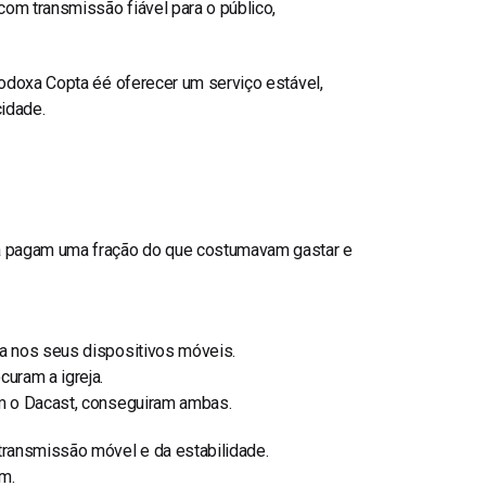
om transmissão fiável para o público,
todoxa Copta é
é oferecer um serviço estável,
idade.
ra pagam uma fração do que costumavam gastar e
ja nos seus dispositivos móveis.
uram a igreja.
om o Dacast, conseguiram ambas.
transmissão móvel e da estabilidade.
m.