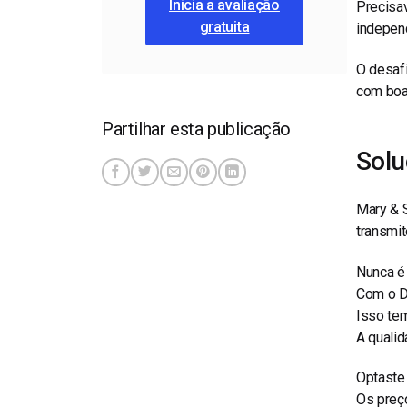
Inicia a avaliação
Precisav
gratuita
independ
O desaf
com boa
Partilhar esta publicação
Sol
Mary & 
transmi
Nunca é 
Com o D
Isso tem
A quali
Optaste 
Os preç