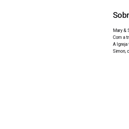
Sob
Mary & S
Com a t
A Igrej
Simon, 