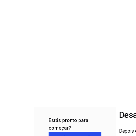
Alojamento de Vídeo On
Video CMS
Privacidade e Seguranç
Desa
Estás pronto para
começar?
Depois d