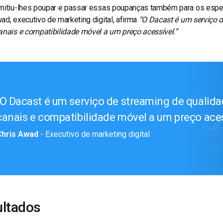
rmitiu-lhes poupar e passar essas poupanças também para os espe
ad, executivo de marketing digital, afirma
“O Dacast é um serviço 
anais e compatibilidade móvel a um preço acessível.”
O Dacast é um serviço de streaming de qualida
canais e compatibilidade móvel a um preço aces
Chris Awad
- Executivo de marketing digital
ltados