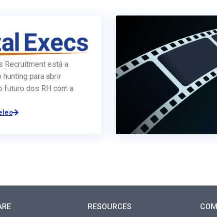
s Recruitment está a
o hunting para abrir
o futuro dos RH com a
eles
ARE
RESOURCES
COM