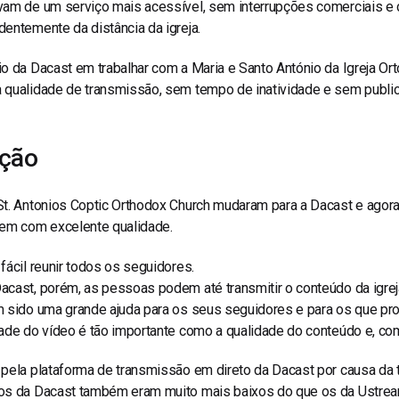
am de um serviço mais acessível, sem interrupções comerciais e c
entemente da distância da igreja.
io da Dacast em trabalhar com a
Maria e Santo António da Igreja Or
 qualidade de transmissão, sem tempo de inatividade e sem public
ução
St. Antonios Coptic Orthodox Church mudaram para a Dacast e ago
tem com excelente qualidade.
fácil reunir todos os seguidores.
acast, porém, as pessoas podem até transmitir o conteúdo da igre
 sido uma grande ajuda para os seus seguidores e para os que proc
dade do vídeo é tão importante como a qualidade do conteúdo e, c
pela plataforma de transmissão em direto da Dacast por causa da 
os da Dacast também eram muito mais baixos do que os da Ustrea