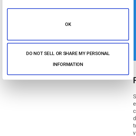
OK
DO NOT SELL OR SHARE MY PERSONAL
INFORMATION
S
e
c
d
t
v