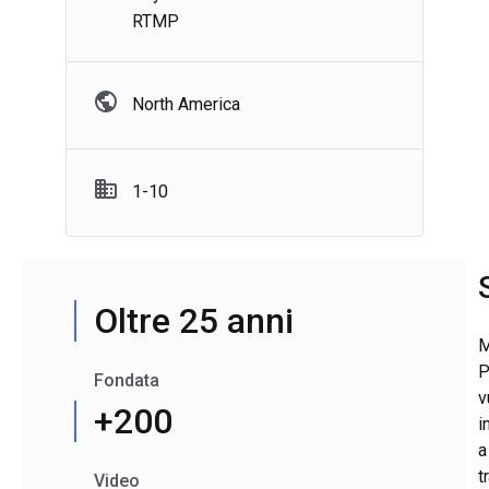
RTMP
North America
1-10
Oltre 25 anni
M
P
Fondata
v
+200
i
a
t
Video