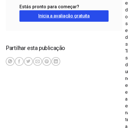
Estás pronto para começar?
d
Inicia a avaliação gratuita
o
s
e
d
s
Partilhar esta publicação
T
s
d
n
e
e
a
e
n
t
a