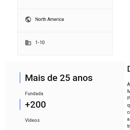
North America
1-10
Mais de 25 anos
A
M
Fundada
P
+200
q
c
a
Vídeos
t