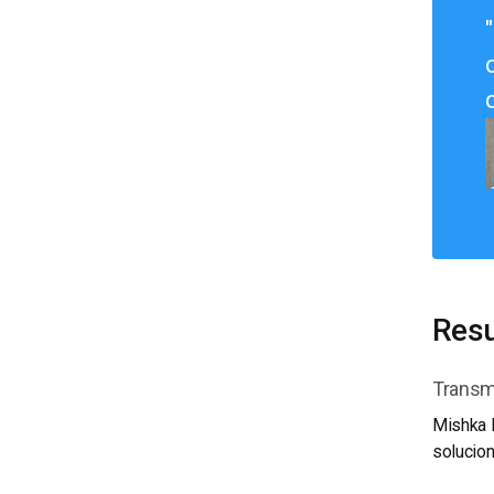
Resu
Transmi
Mishka P
solucion