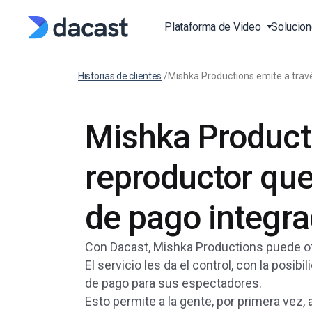
Plataforma de Video
Solucio
Historias de clientes
/
Mishka Productions emite a travé
Transmisión de Video e
Eventos Transmisión de
Video API
Blog
Eventos en Vivo
Mishka Producti
Plataforma de Transmis
Documentación de Vide
Press EN
Vivo
Transmisión de Deporte
Player API Documentat
Estudios de Caso EN
Vivo
reproductor qu
Plataforma de Video en
SDK
(OVP)
Clases de Fitness en Viv
Base de Conocimiento 
Over-the-Top (OTT)
Producción y Publicaci
de pago integrad
FAQ EN
Video Bajo Demanda(V
Con Dacast, Mishka Productions puede of
Iglesias y Templos de
Adoración
El servicio les da el control, con la posi
Alojamiento de Vídeos 
de pago para sus espectadores.
Línea
Gobiernos y Municipali
Esto permite a la gente, por primera vez,
Video CMS
Instituciones de Educac