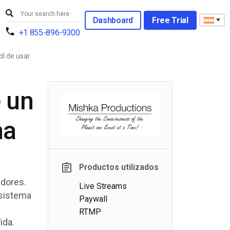
Dashboard
Free Trial
+1 855-896-9300
il de usar
e un
ma
Productos utilizados
adores.
Live Streams
 sistema
Paywall
RTMP
ida.