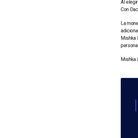
Al elegi
Con Daca
La monet
adicional
Mishka P
persona
Mishka P