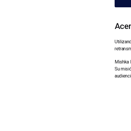
Acer
Utilizan
retransm
Mishka P
Su misió
audienc