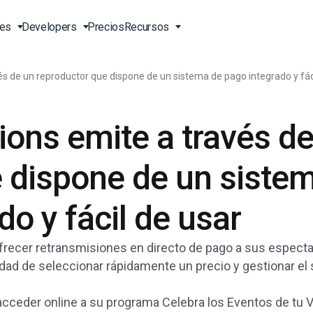
nes
Developers
Precios
Recursos
s de un reproductor que dispone de un sistema de pago integrado y fác
n Vivo
Transmisión en Vivo en Línea
Video para Empresas
Herramientas Herramientas
Soporte 24/7 EN
para Desarrolladores
ons emite a través d
ión en
o API
Entrega de Contenidos en
Video para Profesionales del
Soporte Telefónico EN
s en
China
Marketing
Transcodificación de Video
ion EN
Servicios Profesionales
e dispone de un siste
 Línea
Reproductor de Video HTML5
Video para Ventas
Transmisión de Pago por
o
Visión
Soluciones de Entrega en
EN
Sobre Nosotros EN
ón
Todo el Mundo
Carga de Video Segura
o y fácil de usar
Oportunidades Laborales EN
BD)
Galería de Videos Expo
Aliados EN
recer retransmisiones en directo de pago a sus espect
Agencias Creativas
bilidad de seleccionar rápidamente un precio y gestionar el
Contáctenos
en
Análisis de Video
Transmisión en Vivo para
dades
Monetización de Video
Músicos
 acceder online a su programa Celebra los Eventos de tu V
ión y