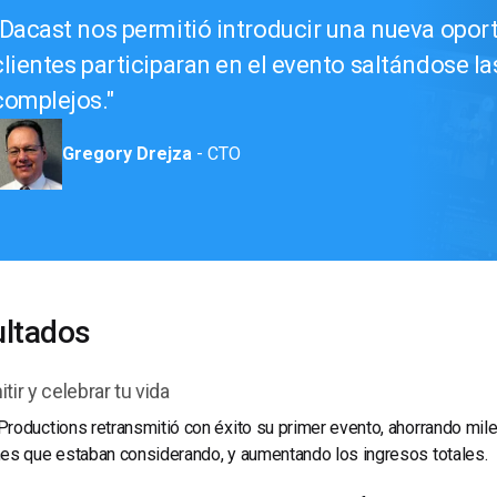
Dacast nos permitió introducir una nueva opor
clientes participaran en el evento saltándose l
complejos.
Gregory Drejza
- CTO
ltados
tir y celebrar tu vida
roductions retransmitió con éxito su primer evento, ahorrando mil
es que estaban considerando, y aumentando los ingresos totales.