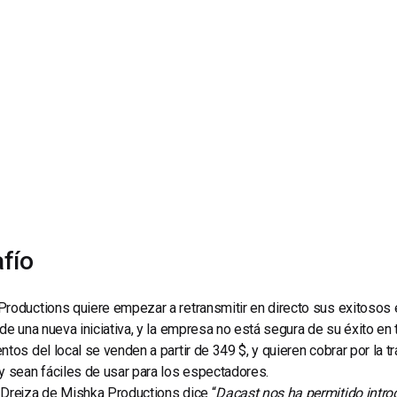
Marketing de Video
Emisoras de Radio y Televisión
fío
roductions quiere empezar a retransmitir en directo sus exitosos 
 de una nueva iniciativa, y la empresa no está segura de su éxito e
ntos del local se venden a partir de 349 $, y quieren cobrar por la 
y sean fáciles de usar para los espectadores.
 Drejza de
Mishka Productions dice “
Dacast nos ha permitido intro