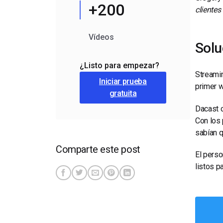
+200
clientes
Vídeos
Solu
¿Listo para empezar?
Streamin
Iniciar prueba
primer 
gratuita
Dacast o
Con los 
sabían q
Comparte este post
El perso
listos p