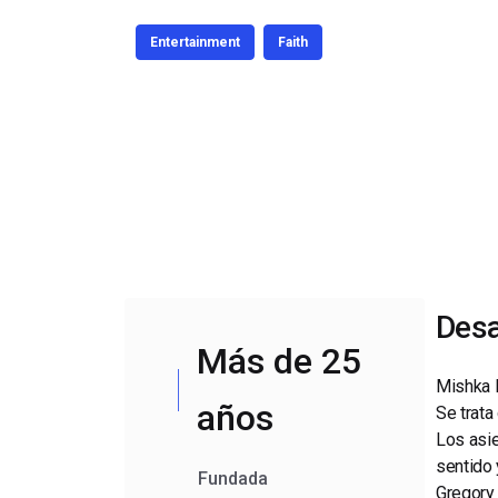
Aprendizaje en Línea
Privacidad y Seguridad
Entertainment
Faith
Desa
Más de 25
Mishka P
años
Se trata
Los asie
sentido 
Fundada
Gregory