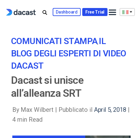
Skip
to
Dashboard
Free Trial
content
COMUNICATI STAMPA
IL
,
BLOG DEGLI ESPERTI DI VIDEO
DACAST
Dacast si unisce
all’alleanza SRT
By Max Wilbert |
Pubblicato il
April 5, 2018
|
4 min Read