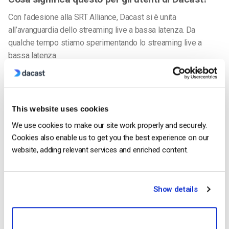
Con l’adesione alla SRT Alliance, Dacast si è unita
all’avanguardia dello streaming live a bassa latenza. Da
qualche tempo stiamo sperimentando lo streaming live a
bassa latenza.
Il settore e gli spettatori hanno beneficiato del fatto che HLS
è diventato lo standard de-facto per lo streaming in diretta. La
compatibilità e la qualità sono eccellenti. Tuttavia, HLS
This website uses cookies
aumenta la latenza rispetto ad altri protocolli. Abbiamo
We use cookies to make our site work properly and securely.
recentemente introdotto una
nuova funzione beta a bassa
Cookies also enable us to get you the best experience on our
latenza
che consente agli account Pro e superiori di
website, adding relevant services and enriched content.
trasmettere feed HLS con una latenza di 10 secondi (o
talvolta meno).
Show details
L’SRT ci consentirà di proseguire questi sforzi e di rimanere al
passo con i principali cambiamenti del settore. In futuro, ci si
può aspettare che Dacast rimanga all’avanguardia nello