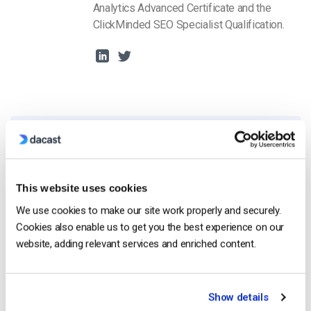
Analytics Advanced Certificate and the
ClickMinded SEO Specialist Qualification.
Free 14-Day Trial
This website uses cookies
Get Started!
We use cookies to make our site work properly and securely.
Cookies also enable us to get you the best experience on our
Start streaming immediately
website, adding relevant services and enriched content.
No credit card required
10 GB of bandwidth
Show details