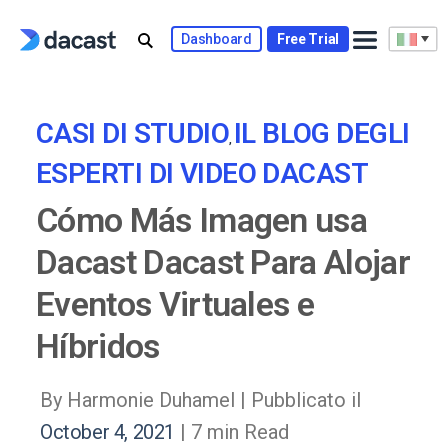
Skip
to
Dashboard
Free Trial
content
CASI DI STUDIO
IL BLOG DEGLI
,
ESPERTI DI VIDEO DACAST
Cómo Más Imagen usa
Dacast Dacast Para Alojar
Eventos Virtuales e
Híbridos
By Harmonie Duhamel |
Pubblicato il
October 4, 2021
| 7 min Read