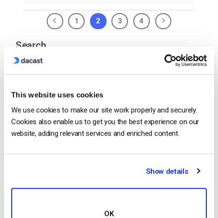
1
2
3
4
Search
This website uses cookies
Recent
We use cookies to make our site work properly and securely.
Cookies also enable us to get you the best experience on our
website, adding relevant services and enriched content.
Come trasmettere in diretta da un
iPhone Apple in 6 semplici passi
Show details
by Emily Krings
April 23, 2025
OK