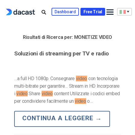
Skip
to
Dashboard
Free Trial
content
Risultati di Ricerca per:
MONETIZE VIDEO
Soluzioni di streaming per TV e radio
…a full HD 1080p. Consegnare
video
con tecnologia
multi-bitrate per garantire… Stream in HD Incorporare
i
video
Share
video
content Utilizzate i codici embed
per condividere facilmente un
video
o…
CONTINUA A LEGGERE
→