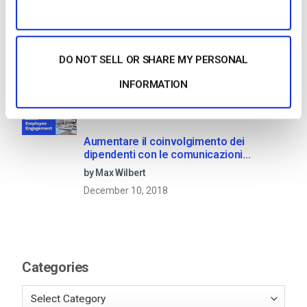
OTT Full Form – Il presente e il futuro dei
media in streaming
by Jon Whitehead
DO NOT SELL OR SHARE MY PERSONAL
January 16, 2026
INFORMATION
Aumentare il coinvolgimento dei
dipendenti con le comunicazioni
aziendali in live streaming
by Max Wilbert
December 10, 2018
Categories