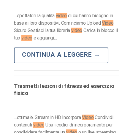
…spettatori la qualità
video
di cui hanno bisogno in
base ai loro dispositivi. Cominciamo Upload
Video
Sicuro Gestisci la tua libreria
video
Carica in blocco il
tuo
video
e aggiungi…
CONTINUA A LEGGERE
→
Trasmetti lezioni di fitness ed esercizio
fisico
…ottimale. Stream in HD Incorpora
Video
Condividi
contenuti
video
Usa i codici di incorporamento per
condividere facilmente un
video
o un live streaming