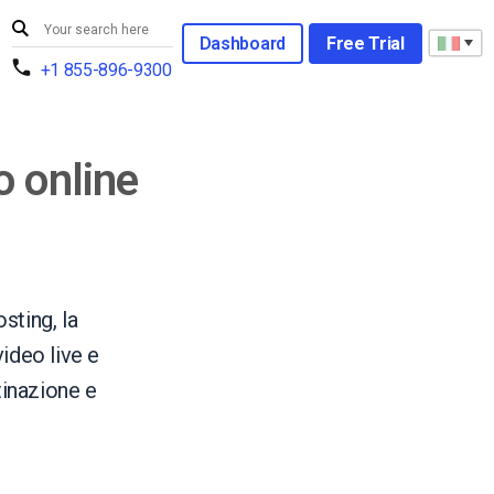
Dashboard
Free Trial
+1 855-896-9300
o online
sting, la
video live e
tinazione e