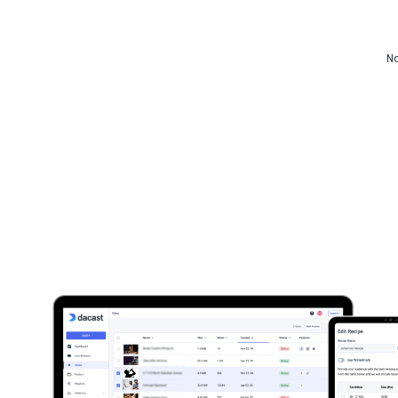
Video CMS
Privacy e Sicurezza
No