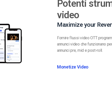
Potenti strum
video
Maximize your Reve
Fornire flussi video OTT program
annunci video che funzionano per i
annunci pre, mid e post-roll.
Monetize Video