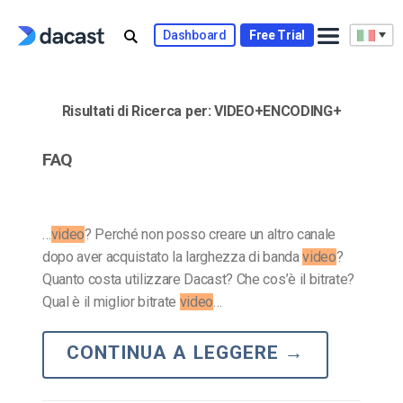
Skip
to
Dashboard
Free Trial
content
Risultati di Ricerca per:
VIDEO+ENCODING+
FAQ
…
video
? Perché non posso creare un altro canale
dopo aver acquistato la larghezza di banda
video
?
Quanto costa utilizzare Dacast? Che cos’è il bitrate?
Qual è il miglior bitrate
video
…
CONTINUA A LEGGERE
→