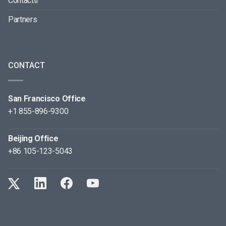
Contactti
Partners
CONTACT
San Francisco Office
+1 855-896-9300
Beijing Office
+86 105-123-5043