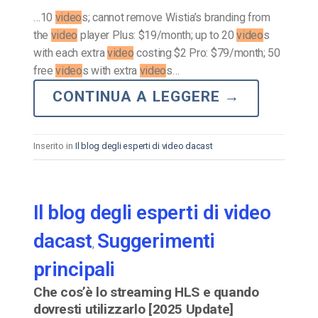
…10
video
s; cannot remove Wistia’s branding from
the
video
player Plus: $19/month; up to 20
video
s
with each extra
video
costing $2 Pro: $79/month; 50
free
video
s with extra
video
s…
CONTINUA A LEGGERE
→
Inserito in
Il blog degli esperti di video dacast
Il blog degli esperti di video
dacast
Suggerimenti
,
principali
Che cos’è lo streaming HLS e quando
dovresti utilizzarlo [2025 Update]