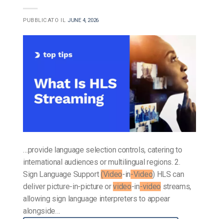
PUBBLICATO IL
JUNE 4, 2026
…provide language selection controls, catering to
international audiences or multilingual regions. 2.
Sign Language Support
(Video
-in
-Video
) HLS can
deliver picture-in-picture or
video
-in
-video
streams,
allowing sign language interpreters to appear
alongside…