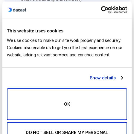
No credit card required
10 GB of bandwidth
This website uses cookies
We use cookies to make our site work properly and securely.
Cookies also enable us to get you the best experience on our
Read Next
website, adding relevant services and enriched content.
Aumentare il coinvolgimento dei dipendenti
Show details
con le comunicazioni aziendali in live
streaming
by Max Wilbert
December 10, 2018
OK
Confronto tra le 25 migliori piattaforme di
streaming live nel 2025
DO NOT SELL OR SHARE MY PERSONAL