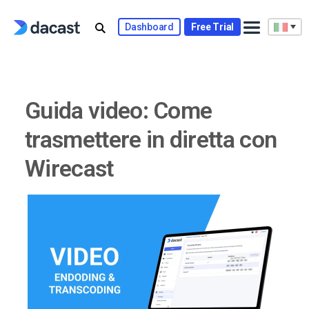
Skip
to
Dashboard
Free Trial
content
Guida video: Come
trasmettere in diretta con
Wirecast