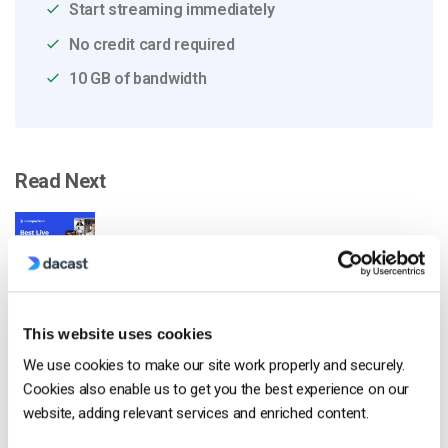
Start streaming immediately
No credit card required
10 GB of bandwidth
Read Next
Confronto tra le 25 migliori piattaforme di
streaming live nel 2025
by Max Wilbert
This website uses cookies
January 13, 2026
We use cookies to make our site work properly and securely.
Cookies also enable us to get you the best experience on our
website, adding relevant services and enriched content.
Come trasmettere in diretta streaming