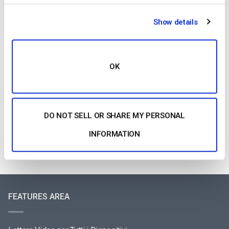
conferenze e riunioni virtuali [2021 Update]
by Emily Krings
Show details
March 21, 2025
OK
Guida alle migliori apparecchiature per lo
streaming dal vivo [2025 Update]
by Max Wilbert
DO NOT SELL OR SHARE MY PERSONAL
May 14, 2026
INFORMATION
FEATURES AREA