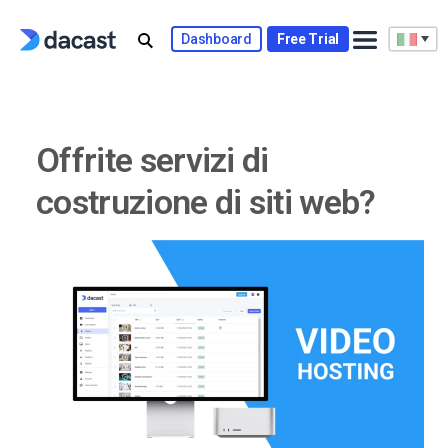
Skip
to
Dashboard
Free Trial
content
Offrite servizi di
costruzione di siti web?