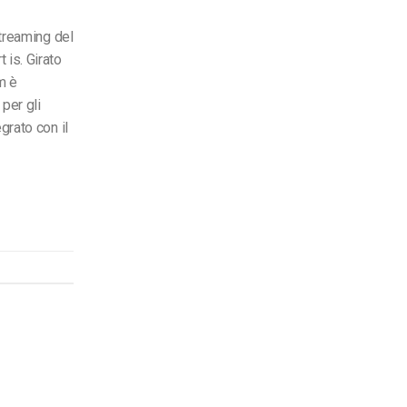
streaming del
 is. Girato
m è
 per gli
grato con il