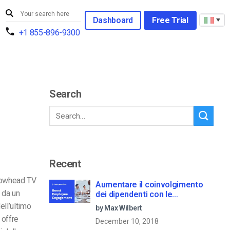
Dashboard
Free Trial
+1 855-896-9300
Search
Recent
 Cowhead TV
Aumentare il coinvolgimento
 da un
dei dipendenti con le
comunicazioni aziendali in live
ll’ultimo
by Max Wilbert
streaming
 offre
December 10, 2018