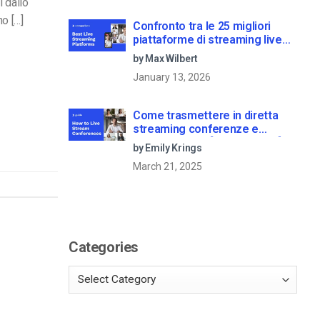
i dallo
o […]
Confronto tra le 25 migliori
piattaforme di streaming live
nel 2025
by Max Wilbert
January 13, 2026
Come trasmettere in diretta
streaming conferenze e
riunioni virtuali [2021 Update]
by Emily Krings
March 21, 2025
Categories