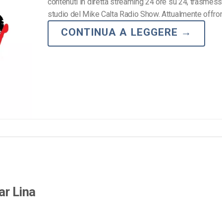
contenuti in diretta streaming 24 ore su 24, trasmess
Monetizzazione Video
studio del Mike Calta Radio Show. Attualmente offron
Video Marketing
CONTINUA A LEGGERE
→
ar Lina