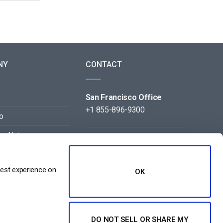
NY
CONTACT
San Francisco Office
+1 855-896-9300
o
on Noi
Beijing Office
+86 105-123-5043
best experience on
OK
DO NOT SELL OR SHARE MY