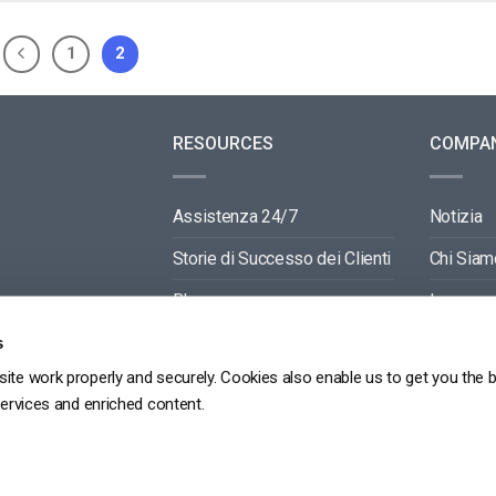
1
2
RESOURCES
COMPA
Assistenza 24/7
Notizia
Storie di Successo dei Clienti
Chi Siam
Blog
Lavora c
Video API Documentation
Contactti
s
ite work properly and securely. Cookies also enable us to get you the 
Player API Documentation
Partners
services and enriched content.