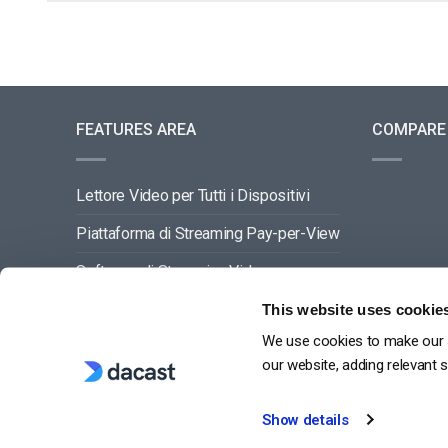
FEATURES AREA
COMPARE
Lettore Video per Tutti i Dispositivi
Piattaforma di Streaming Pay-per-View
Software di Streaming Video
Gestione dei Contenuti Video
This website uses cookie
We use cookies to make our s
VEDI TUTTO
our website, adding relevant 
Show details