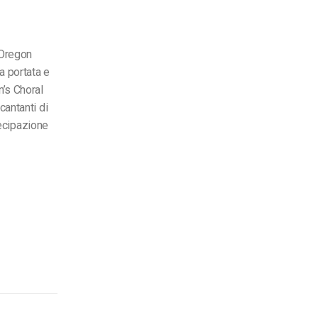
’Oregon
a portata e
n’s Choral
cantanti di
rtecipazione