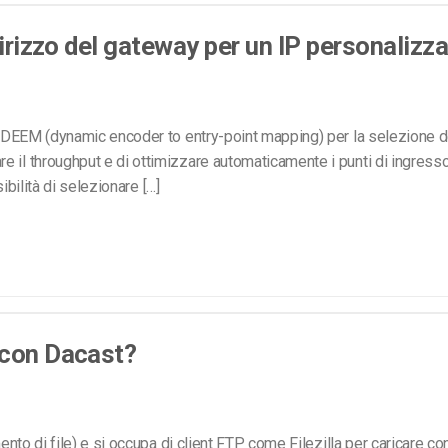
Monetizzazione Video
dirizzo del gateway per un IP personalizz
Video Marketing
 DEEM (dynamic encoder to entry-point mapping) per la selezione d
e il throughput e di ottimizzare automaticamente i punti di ingress
sibilità di selezionare […]
 con Dacast?
ento di file) e si occupa di client FTP come Filezilla per caricare co