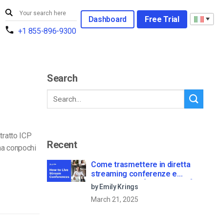
Dashboard
Free Trial
+1 855-896-9300
Search
ntratto ICP
Recent
na conpochi
Come trasmettere in diretta
streaming conferenze e
riunioni virtuali [2021 Update]
by Emily Krings
March 21, 2025