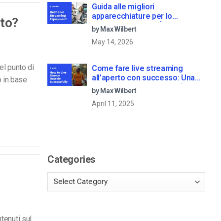
Guida alle migliori
apparecchiature per lo
ato?
streaming dal vivo [2025
by Max Wilbert
Update]
May 14, 2026
el punto di
Come fare live streaming
all’aperto con successo: Una
o in base
guida passo dopo passo [2021
by Max Wilbert
Update]
April 11, 2025
Categories
ntenuti sul