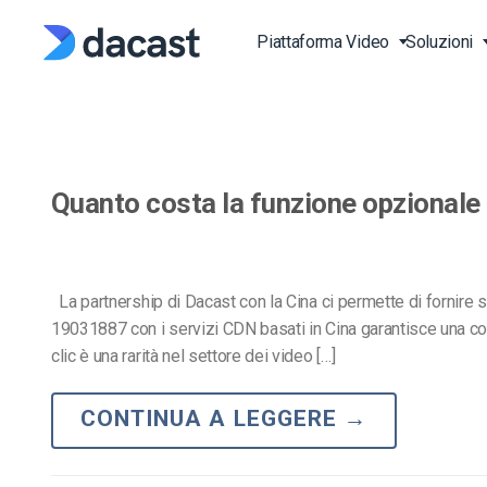
Skip
to
Piattaforma Video
Soluzioni
content
Piattaforma di Streamin
Streaming di Eventi dal 
Video API
Blog
Quanto costa la funzione opzionale
Piattaforma Video Onli
Lezioni di Fitness dal Vi
Documentazione API V
Stampa
(OVP)
Trasmetti Sport in Diret
Documentazione Lettor
Studio di Casistiche
Over-the-Top (OTT)
Produzione ed Editoria
SDK
Video on Demand (VOD
La partnership di Dacast con la Cina ci permette di fornire sol
Conoscenza di Base
19031887 con i servizi CDN basati in Cina garantisce una c
Trasmetti Video in Diret
Chiese e Case di Culto
FAQ
clic è una rarità nel settore dei video […]
Hosting Video Online
Governi e Comuni
HTTP Live Streaming (H
CONTINUA A LEGGERE
→
Istituzioni Educative e di
Learning
RTMP Streaming Platf