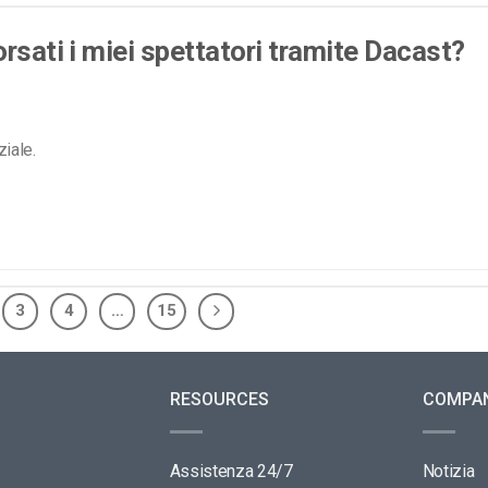
rsati i miei spettatori tramite Dacast?
ziale.
3
4
…
15
RESOURCES
COMPA
Assistenza 24/7
Notizia