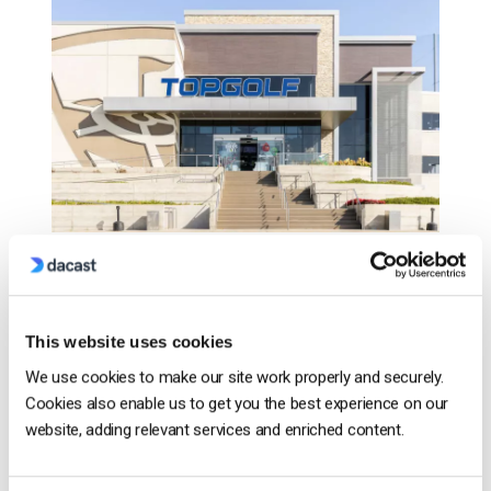
O TopGolf é uma experiência de golfe inovadora
que combina competição amigável com jogos,
comida, música e diversão num ambiente de festa.
This website uses cookies
Embora o golfe seja tradicionalmente popular entre
We use cookies to make our site work properly and securely.
os mais velhos e o mini-golfe seja popular entre as
Cookies also enable us to get you the best experience on our
famílias, a TopGolf foi concebida como uma forma
website, adding relevant services and enriched content.
de tornar o jogo de golfe mais […]
CONTINUE READING
→