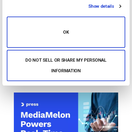
Show details
Posted in
Casos prácticos
OK
Comunicados de prensa
A MediaMelon fornece análises OTT em
tempo real para o Dacast (aplicativo
DO NOT SELL OR SHARE MY PERSONAL
legado)
INFORMATION
POSTED ON
MARCH 20, 2019