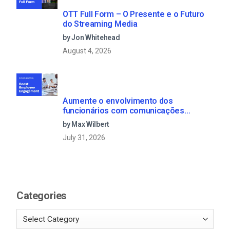
OTT Full Form – O Presente e o Futuro
do Streaming Media
by Jon Whitehead
August 4, 2026
Aumente o envolvimento dos
funcionários com comunicações
empresariais em direto
by Max Wilbert
July 31, 2026
Categories