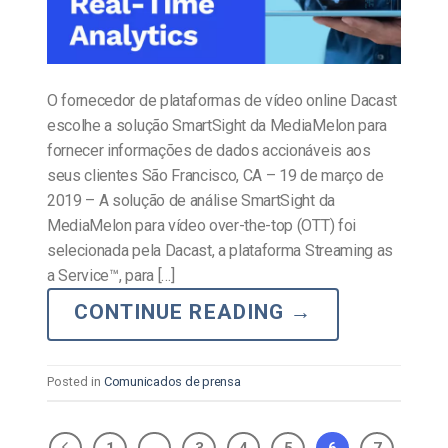
O fornecedor de plataformas de vídeo online Dacast
escolhe a solução SmartSight da MediaMelon para
fornecer informações de dados accionáveis aos
seus clientes São Francisco, CA – 19 de março de
2019 – A solução de análise SmartSight da
MediaMelon para vídeo over-the-top (OTT) foi
selecionada pela Dacast, a plataforma Streaming as
a Service™, para […]
CONTINUE READING
→
Posted in
Comunicados de prensa
1
…
3
4
5
6
7