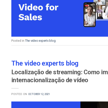
Alojamento de Vídeo On
Video CMS
Privacidade e Seguranç
Posted in
The video experts blog
The video experts blog
Localização de streaming: Como im
internacionalização de vídeo
POSTED ON
OCTOBER 12, 2021