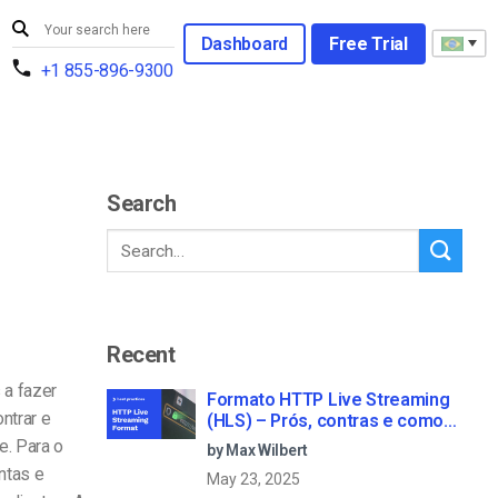
Dashboard
Free Trial
+1 855-896-9300
Search
Recent
 a fazer
Formato HTTP Live Streaming
ntrar e
(HLS) – Prós, contras e como
funciona
e. Para o
by Max Wilbert
ntas e
May 23, 2025