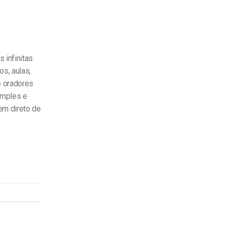
 infinitas
s, aulas,
e oradores
imples e
em direto de