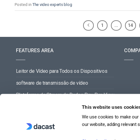
Posted in
The video experts blog
1
…
14
FEATURES AREA
COMP
Leitor de Vídeo para Todos os Dispositivos
software de transmissão de vídeo
Plataforma de Stream de Dados Pay-Per-View
Gestão de Conteúdos de Vídeo
This website uses cookie
We use cookies to make our s
VER TUDO
our website, adding relevant 