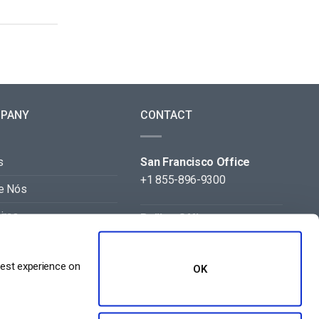
PANY
CONTACT
s
San Francisco Office
+1 855-896-9300
e Nós
iras
Beijing Office
+86 105-123-5043
acto
best experience on
OK
eiros