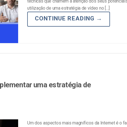
técnicas que chamem a atenção dos seus potenciais 
line
Análise de Vídeo
utilização de uma estratégia de vídeo no […]
Monetização de Vídeo
CONTINUE READING
→
a
Marketing em Vídeo
plementar uma estratégia de
Um dos aspectos mais magníficos da Internet é o fa