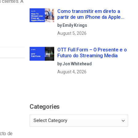
clientes. A
Como transmitir em direto a
partir de um iPhone da Apple
em 6 passos simples
by Emily Krings
August 5, 2026
OTT Full Form – O Presente e o
Futuro do Streaming Media
by Jon Whitehead
August 4, 2026
Categories
cto de