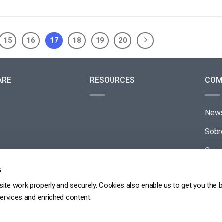
15
16
17
18
19
20
ARE
RESOURCES
COM
New
Sobr
Carre
Cont
s
ite work properly and securely. Cookies also enable us to get you the 
Parc
services and enriched content.