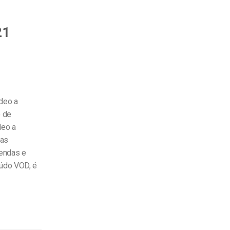
21
deo a
o de
deo a
mas
vendas e
eúdo VOD, é