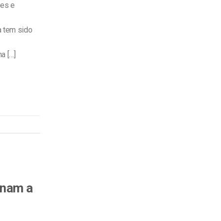
ões e
a tem sido
a […]
rnam a