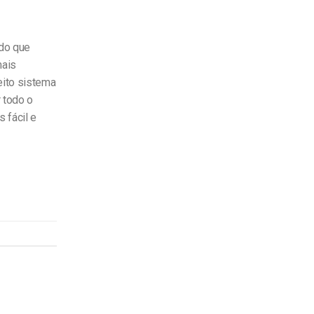
údo que
mais
eito sistema
 todo o
 fácil e