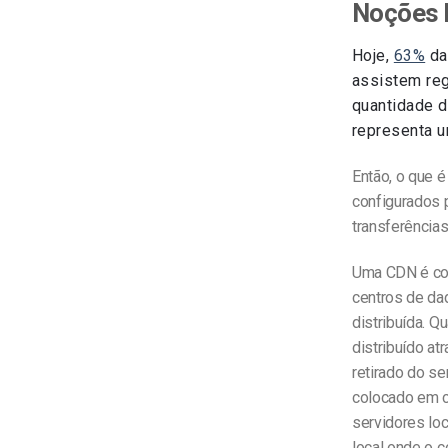
Noções 
Hoje,
63%
da
assistem re
quantidade d
representa u
Então, o que 
configurados 
transferências
Uma CDN é co
centros de da
distribuída. Q
distribuído a
retirado do se
colocado em 
servidores lo
local onde o c