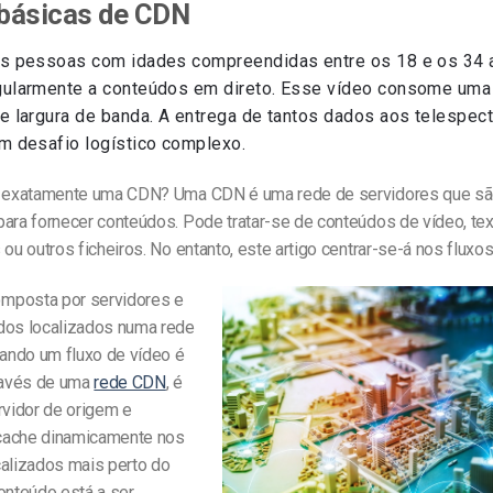
básicas de CDN
s pessoas com idades compreendidas entre os 18 e os 34 
gularmente a conteúdos em direto. Esse vídeo consome um
e largura de banda. A entrega de tantos dados aos telespec
m desafio logístico complexo.
é exatamente uma CDN? Uma CDN é uma rede de servidores que s
para fornecer conteúdos. Pode tratar-se de conteúdos de vídeo, tex
 ou outros ficheiros. No entanto, este artigo centrar-se-á nos fluxos
mposta por servidores e
dos localizados numa rede
uando um fluxo de vídeo é
través de uma
rede CDN
, é
rvidor de origem e
cache dinamicamente nos
calizados mais perto do
onteúdo está a ser