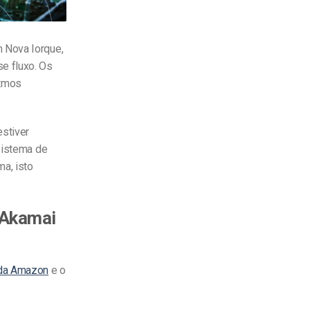
 Nova Iorque,
e fluxo. Os
itmos
estiver
 sistema de
a, isto
 Akamai
 da Amazon
e o