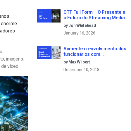
OTT Full Form – O Presente e
anos
o Futuro do Streaming Media
a enorme
by Jon Whitehead
tadores
January 16, 2026
Aumente o envolvimento dos
ão
funcionários com
to, imagens,
comunicações empresariais
by Max Wilbert
em direto
 de vídeo.
December 10, 2018