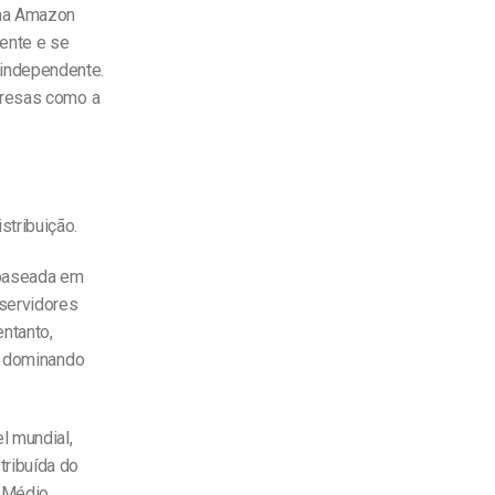
rma Amazon
ente e se
independente.
presas como a
tribuição.
 baseada em
servidores
entanto,
i, dominando
l mundial,
tribuída do
, Médio