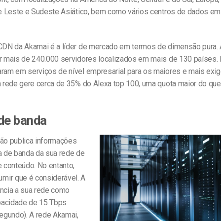
a e Leste e Sudeste Asiático, bem como vários centros de dados em 
 CDN da Akamai é a líder de mercado em termos de dimensão pura. 
or mais de 240.000 servidores localizados em mais de 130 países.
aram em serviços de nível empresarial para os maiores e mais exi
ua rede gere cerca de 35% do Alexa top 100, uma quota maior do que
de banda
não publica informações
ra de banda da sua rede de
e conteúdo. No entanto,
ir que é considerável. A
uncia a sua rede como
pacidade de 15 Tbps
segundo). A rede Akamai,