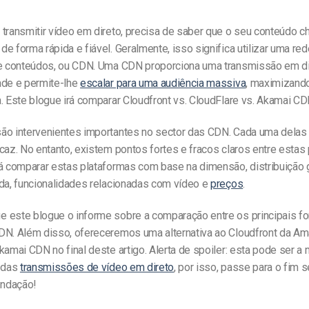
 transmitir vídeo em direto, precisa de saber que o seu conteúdo c
e forma rápida e fiável. Geralmente, isso significa utilizar uma re
de conteúdos, ou CDN. Uma CDN proporciona uma transmissão em di
ade e permite-lhe
escalar para uma audiência massiva
, maximizando
. Este blogue irá comparar Cloudfront vs. CloudFlare vs. Akamai CD
ão intervenientes importantes no sector das CDN. Cada uma delas
caz. No entanto, existem pontos fortes e fracos claros entre estas
rá comparar estas plataformas com base na dimensão, distribuição 
nda, funcionalidades relacionadas com vídeo e
preços
.
 este blogue o informe sobre a comparação entre os principais f
DN. Além disso, ofereceremos uma alternativa ao Cloudfront da Am
kamai CDN no final deste artigo. Alerta de spoiler: esta pode ser a
a das
transmissões de vídeo em direto
, por isso, passe para o fim s
ndação!