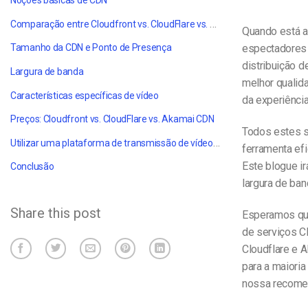
Noções básicas de CDN
Comparação entre Cloudfront vs. CloudFlare vs. Akamai CDN
Quando está a
espectadores d
Tamanho da CDN e Ponto de Presença
distribuição 
Largura de banda
melhor qualid
Características específicas de vídeo
da experiência
Preços: Cloudfront vs. CloudFlare vs. Akamai CDN
Todos estes s
Utilizar uma plataforma de transmissão de vídeo em parceria com uma CDN
ferramenta efi
Este blogue i
Conclusão
largura de ba
Share this post
Esperamos que
de serviços C
Cloudflare e A
para a maiori
nossa recome