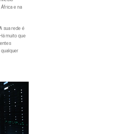
África e na
A sua rede é
 Há muito que
gentes
 qualquer