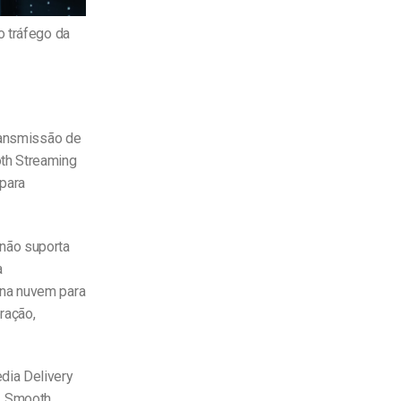
o tráfego da
transmissão de
th Streaming
para
 não suporta
a
 na nuvem para
ração,
dia Delivery
, Smooth