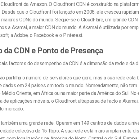
o Cloudfront da Amazon. O Cloudfront CDN é construído na platafo
 Desde que o Cloudfront foi lançado em 2008, ele cresceu rapidam
 maiores CDNs do mundo. Segue-se o CloudFlare, um grande CDN 
emos a Akamai, a maior CDN do mundo. A Akamai é utilizada por em
soft, a Adobe, o Facebook e o Pinterest.
 da CDN e Ponto de Presença
pais factores do desempenho da CDN é a dimensão da rede e da dis
não partilha o número de servidores que gere, mas a sua rede está
de dados em 24 países em todo o mundo. Nomeadamente, não tem 
 Médio Oriente, em África ou na maior parte da América do Sul. No 
ta de aplicações móveis, o Cloudfront ultrapassa de facto a Akama
do mercado.
é também uma grande rede. Operam em 149 centros de dados a níve
idade colectiva de 15 Tbps. A sua rede está mais amplamente dis
nt, com localizações na América do Norte, Central e do Sul, Europa