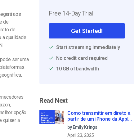
Free 14-Day Trial
hegará aos
de de
reto de
Get Started!
 a qualidade
N.
Start streaming immediately
No credit card required
 pode ser uma
 plataformas.
10 GB of bandwidth
geográfica,
ornecedores
Read Next
azon,
 melhor opção
Como transmitir em direto a
partir de um iPhone da Apple
e quiser a
em 6 passos simples
by Emily Krings
April 23, 2025