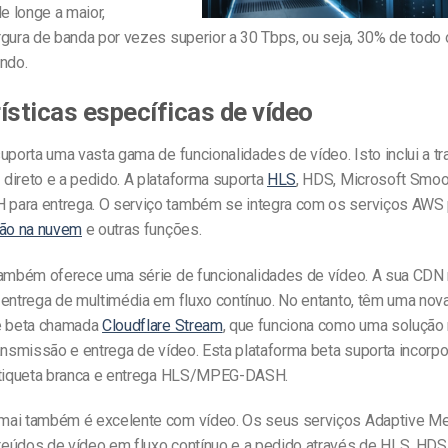
de longe a maior,
gura de banda por vezes superior a 30 Tbps, ou seja, 30% de todo 
ndo.
ísticas específicas de vídeo
uporta uma vasta gama de funcionalidades de vídeo. Isto inclui a 
direto e a pedido. A plataforma suporta
HLS
, HDS, Microsoft Smoo
ara entrega. O serviço também se integra com os serviços AWS 
ção na nuvem
e outras funções.
também oferece uma série de funcionalidades de vídeo. A sua CDN
 entrega de multimédia em fluxo contínuo. No entanto, têm uma nov
e beta chamada
Cloudflare Stream
, que funciona como uma solução
ansmissão e entrega de vídeo. Esta plataforma beta suporta incorpo
etiqueta branca e entrega HLS/MPEG-DASH.
ai também é excelente com vídeo. Os seus serviços Adaptive Me
eúdos de vídeo em fluxo contínuo e a pedido através de HLS, HDS