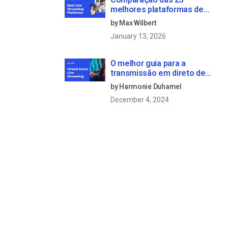
melhores plataformas de
transmissão em direto em
by Max Wilbert
2025
January 13, 2026
O melhor guia para a
transmissão em direto de
eventos virtuais em 2022
by Harmonie Duhamel
December 4, 2024