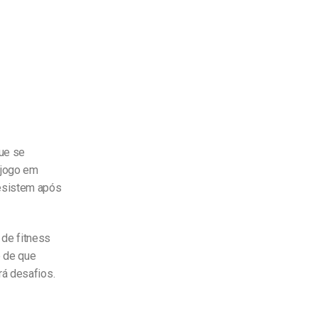
ue se
 jogo em
esistem após
 de fitness
e de que
rá desafios.