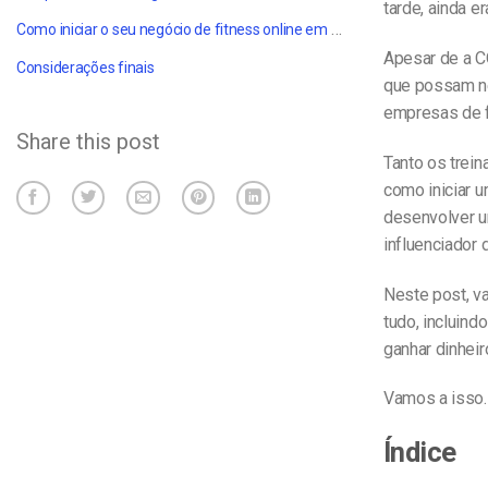
tarde, ainda er
Como iniciar o seu negócio de fitness online em 13 passos:
Apesar de a C
Considerações finais
que possam ne
empresas de f
Share this post
Tanto os trei
como iniciar u
desenvolver u
influenciador 
Neste post, v
tudo, incluin
ganhar dinheir
Vamos a isso.
Índice