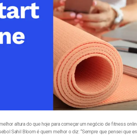
line
Análise de Vídeo
Monetização de Vídeo
a
Marketing em Vídeo
elhor altura do que hoje para começar um negócio de fitness onlin
sebol Sahil Bloom é quem melhor o diz: “Sempre que pensei que e