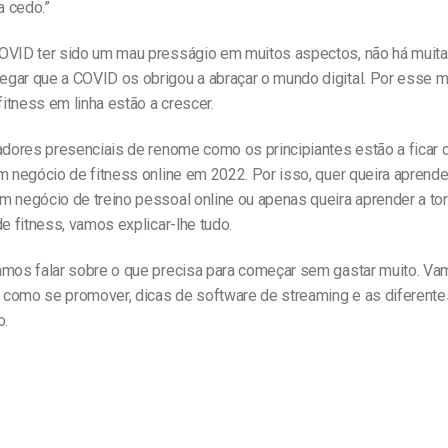
a cedo.”
OVID ter sido um mau presságio em muitos aspectos, não há muit
gar que a COVID os obrigou a abraçar o mundo digital. Por esse m
itness em linha estão a crescer.
nadores presenciais de renome como os principiantes estão a ficar 
m negócio de fitness online em 2022. Por isso, quer queira aprende
m negócio de treino pessoal online ou apenas queira aprender a to
de fitness, vamos explicar-lhe tudo.
amos falar sobre o que precisa para começar sem gastar muito. Va
do como se promover, dicas de software de streaming e as diferent
o.