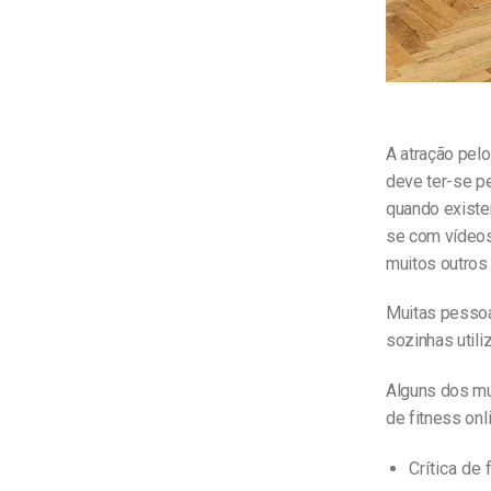
A atração pel
deve ter-se p
quando existe
se com vídeos
muitos outros
Muitas pessoa
sozinhas utili
Alguns dos mu
de fitness onl
Crítica de 