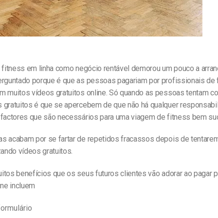
o fitness em linha como negócio rentável demorou um pouco a arran
erguntado porque é que as pessoas pagariam por profissionais de f
m muitos vídeos gratuitos online. Só quando as pessoas tentam 
 gratuitos é que se apercebem de que não há qualquer responsabil
 factores que são necessários para uma viagem de fitness bem su
s acabam por se fartar de repetidos fracassos depois de tentarem
zando vídeos gratuitos.
itos benefícios que os seus futuros clientes vão adorar ao pagar p
ine incluem
formulário