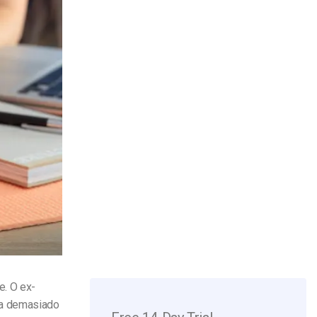
e. O ex-
ra demasiado