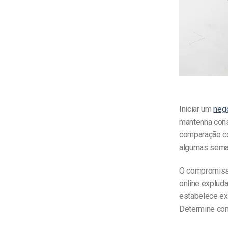
Iniciar um
negó
mantenha cons
comparação co
algumas seman
O compromisso
online explud
estabelece ex
Determine com