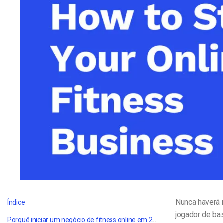
Alojamento de Vídeo On
Video CMS
Privacidade e Seguranç
Nunca haverá m
Índice
jogador de ba
Porquê iniciar um negócio de fitness online em 2022