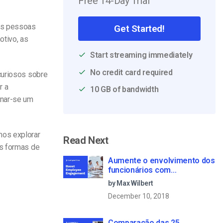
Free 14-Day Trial
as pessoas
Get Started!
otivo, as
Start streaming immediately
No credit card required
curiosos sobre
r a
10 GB of bandwidth
rnar-se um
mos explorar
Read Next
es formas de
Aumente o envolvimento dos
funcionários com
comunicações empresariais
by Max Wilbert
em direto
December 10, 2018
Comparação das 25