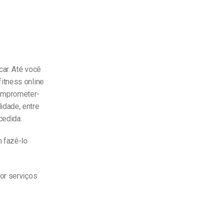
car. Até você
itness online
comprometer-
idade, entre
cedida.
 fazê-lo
or serviços