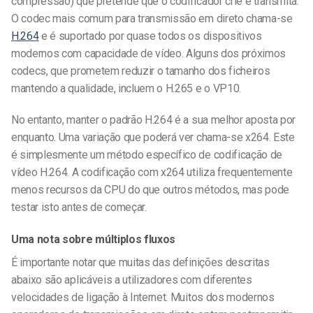
compressão) que pretende que o codificador crie e transmita.
O codec mais comum para transmissão em direto chama-se
H.264
e é suportado por quase todos os dispositivos
modernos com capacidade de vídeo. Alguns dos próximos
codecs, que prometem reduzir o tamanho dos ficheiros
mantendo a qualidade, incluem o H.265 e o VP10.
No entanto, manter o padrão H.264 é a sua melhor aposta por
enquanto. Uma variação que poderá ver chama-se x264. Este
é simplesmente um método específico de codificação de
vídeo H.264. A codificação com x264 utiliza frequentemente
menos recursos da CPU do que outros métodos, mas pode
testar isto antes de começar.
Uma nota sobre múltiplos fluxos
É
importante notar
que muitas das definições descritas
abaixo são aplicáveis a utilizadores com diferentes
velocidades de ligação à Internet. Muitos dos modernos