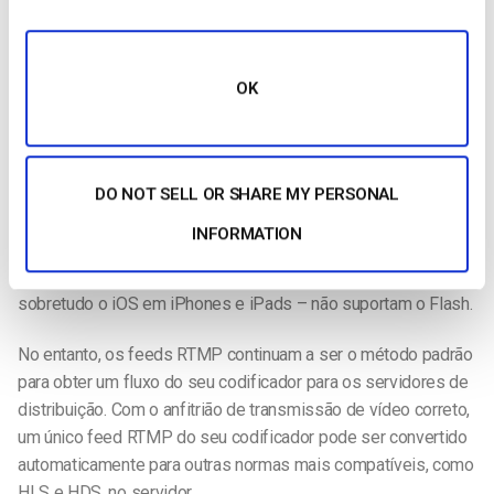
para a transmissão de vídeo, áudio e metadados através da
Internet em tempo real. A maioria dos codificadores, incluindo
os do projeto OBS, Wirecast, vMix e o próprio Flash Media
Live Encoder da Adobe, podem utilizar RTMP.
OK
O RTMP é uma norma flexível e robusta, mas nem sempre é
suficiente atualmente. Isto deve-se ao facto de exigir que os
espectadores utilizem dispositivos que tenham o Flash
DO NOT SELL OR SHARE MY PERSONAL
Player instalado no seu dispositivo. Cada vez mais, o Flash
INFORMATION
está a ser retirado em favor de protocolos de entrega de
vídeo mais fiáveis e seguros, e muitas plataformas móveis –
sobretudo o iOS em iPhones e iPads – não suportam o Flash.
No entanto, os feeds RTMP continuam a ser o método padrão
para obter um fluxo do seu codificador para os servidores de
distribuição. Com o anfitrião de transmissão de vídeo correto,
um único feed RTMP do seu codificador pode ser convertido
automaticamente para outras normas mais compatíveis, como
HLS e HDS, no servidor.