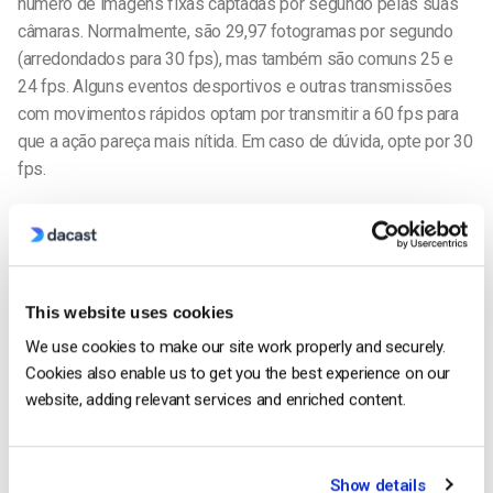
número de imagens fixas captadas por segundo pelas suas
câmaras. Normalmente, são 29,97 fotogramas por segundo
(arredondados para 30 fps), mas também são comuns 25 e
24 fps. Alguns eventos desportivos e outras transmissões
com movimentos rápidos optam por transmitir a 60 fps para
que a ação pareça mais nítida. Em caso de dúvida, opte por 30
fps.
Uma definição relacionada é a frequência de fotogramas-
chave ou intervalo de fotogramas-chave. Este valor deve ser
igual a 2 ou 3 segundos em todos os cenários, de modo a
obter a melhor imagem possível.
This website uses cookies
We use cookies to make our site work properly and securely.
Protocolo de transmissão em fluxo contínuo: HLS, RTMP
Cookies also enable us to get you the best experience on our
Os vídeos em direto são enviados através de uma série de
website, adding relevant services and enriched content.
protocolos que evoluem com o tempo. O mais comum e mais
antigo deles é chamado RTMP. O RTMP, ou Real-Time
Messaging Protocol, é uma norma da Macromedia (Adobe)
Show details