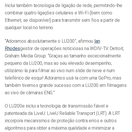
Inclui também tecnologia de ligação de rede, permitindo-lhe
combinar quatro ligações celulares e Wi-Fi (bem como
Ethernet, se disponível) para transmitir sem fios a partir de
qualquer local no terreno.
“Adoramos absolutamente o LU200”, afirmou
Ian
Rhodes
gestor de operações noticiosas na WDIV-TV Detroit,
Graham Media Group. “Graças ao tamanho excecionalmente
pequeno da LU200, mas ao seu elevado desempenho,
utilizámo-la para filmar ao vivo num slide de neve e num
teleférico de esqui! Adoramos usá-la com uma GoPro, mas
também tivemos grande sucesso com a LU200 em filmagens
ao vivo de câmaras ENG.”
O LU200e inclui a tecnologia de transmissão fiável e
patenteada da LiveU: LiveU Reliable Transport (LRT). A LRT
incorpora mecanismos de proteção contra erros e outros
algoritmos para obter a máxima qualidade e minimizar a