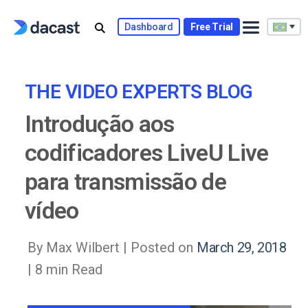
Skip
to
Dashboard
Free Trial
content
THE VIDEO EXPERTS BLOG
Introdução aos
codificadores LiveU Live
para transmissão de
vídeo
By Max Wilbert |
Posted on
March 29, 2018
| 8 min Read