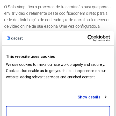
O Solo simplifica o processo de transmissão para que possa
enviar vídeo diretamente deste codificador em direto para a
rede de distribuição de conteúdos, rede social ou fornecedor
de vídeo online da sua escolha. Uma vez configurado, a
entrada em funcionamento é uma operação de um clique.
A configuração ocorre através de um pequeno ecrã no
dispositivo ou de uma interface de controlo remoto baseada
This website uses cookies
na Web a partir de outro dispositivo. O Solo pode transmitir
até 1080p a 60 fotogramas por segundo e utiliza algoritmos
We use cookies to make our site work properly and securely.
próprios para maximizar a qualidade do vídeo. Um modo de
Cookies also enable us to get you the best experience on our
baixa latência reduz o tempo de atraso entre os eventos e a
website, adding relevant services and enriched content.
entrega do fluxo de vídeo.
O LiveU Solo aceita vídeo via SDI ou HDMI, como o LU200e.
Show details
No que diz respeito à conetividade de rede, o LiveU Solo
inclui tecnologia de ligação celular que lhe permite utilizar