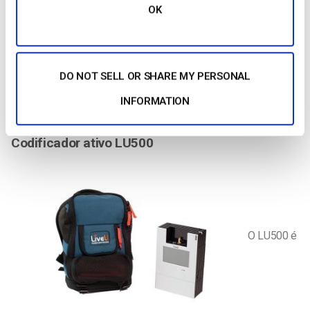
OK
duas ligações 4G LTE. Inclui também suporte Wi-Fi (até
802.11n) e uma porta Ethernet.
O custo do LiveU Solo é de US$ 1.499, mais uma taxa de US$
DO NOT SELL OR SHARE MY PERSONAL
45 por mês para ligação de rede baseada em nuvem e
serviços LiveU Reliable Transport (LRT). Para saber mais
INFORMATION
sobre o Solo, consulte a ficha de dados.
Codificador ativo LU500
O LU500 é