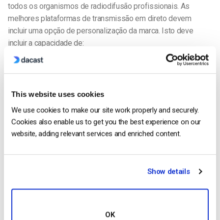
todos os organismos de radiodifusão profissionais. As
melhores plataformas de transmissão em direto devem
incluir uma opção de personalização da marca. Isto deve
incluir a capacidade de:
Estes tipos de personalizações permitem-lhe alterar o
aspeto do leitor para se adaptar ao modelo do seu sítio Web.
Isto facilita consideravelmente o processo de construção de
This website uses cookies
um modelo de sítio web de vídeo em direto profissional. Não
We use cookies to make our site work properly and securely.
é de admirar que, com características como estas, 51,9% dos
Cookies also enable us to get you the best experience on our
profissionais de marketing de todo o mundo apontem o vídeo
website, adding relevant services and enriched content.
como o tipo de conteúdo com o
melhor ROI
.
As melhores soluções de transmissão de vídeo
Show details
em direto
Podemos pegar na lista acima de características-chave e
utilizá-las para comparar as melhores soluções de
transmissão de vídeo em direto
soluções
. Não temos espaço
OK