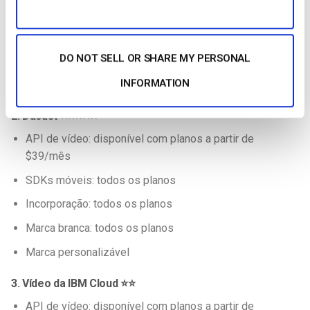
para uma comparação completa aqui, mas aqui está uma
rápida e suja. Se precisar de uma comparação mais
aprofundada, consulte esta
comparação de soluções de
DO NOT SELL OR SHARE MY PERSONAL
transmissão de vídeo
.
INFORMATION
1. Brightcove ⭐⭐⭐⭐
2. Dacast ⭐⭐⭐⭐⭐
API de vídeo: disponível com planos a partir de
$39/mês
SDKs móveis: todos os planos
Incorporação: todos os planos
Marca branca: todos os planos
Marca personalizável
3. Vídeo da IBM Cloud ⭐⭐
API de vídeo: disponível com planos a partir de