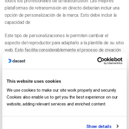
todos los profesionales de la radiodifusión. Las mejores
plataformas de retransmisión en directo deberían incluir una
opción de personalización de la marca. Esto debe incluir la
capacidad de:
Este tipo de personalizaciones le permiten cambiar el
aspecto del reproductor para adaptarlo a la plantilla de su sitio
web. Esto facilita considerablemente el proceso de creación
de una plantilla de sitio web de vídeo en directo profesional.
No es de extrañar, con características como ésta, que el
51,9% de los profesionales del marketing de todo el mundo
nombren el vídeo como el tipo de contenido con el
mejor ROI
.
This website uses cookies
We use cookies to make our site work properly and securely.
Las mejores soluciones de retransmisión de
Cookies also enable us to get you the best experience on our
vídeo en directo
website, adding relevant services and enriched content.
Podemos tomar la lista anterior de características clave y
utilizarlas para comparar las mejores soluciones de
transmisión de vídeo en directo
en directo
. No tenemos
Show details