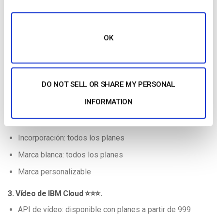
espacio para una comparación completa, pero aquí va una
rápida y sucia. Si necesita una comparación más detallada,
consulte esta
comparación de soluciones de streaming de
OK
vídeo
.
1. Brightcove ⭐⭐⭐⭐
2. Dacast ⭐⭐⭐⭐⭐
DO NOT SELL OR SHARE MY PERSONAL
API de vídeo: disponible con planes a partir de 39
INFORMATION
$/mes
SDK para móviles: todos los planes
Incorporación: todos los planes
Marca blanca: todos los planes
Marca personalizable
3. Vídeo de IBM Cloud ⭐⭐⭐.
API de vídeo: disponible con planes a partir de 999