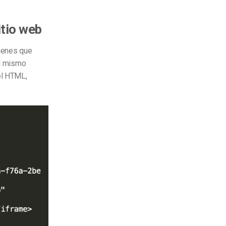
itio web
tienes que
el mismo
el HTML,