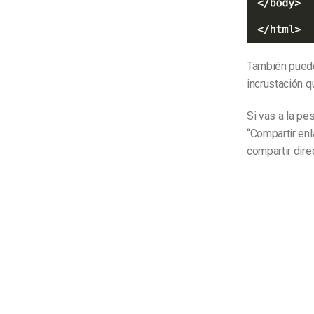
También puede
incrustación q
Si vas a la pe
“Compartir enl
compartir dir