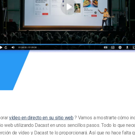
Marketing de Video
Emisoras de Radio y Televisión
porar
vídeo en directo en su sitio web
? Vamos a mostrarte cómo inc
tio web utilizando Dacast en unos sencillos pasos. Todo lo que nec
rción de vídeo y Dacast te lo proporcionará. Así que no hace falta q