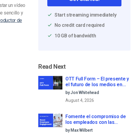
star un vídeo
e sencillo y
Start streaming immediately
roductor de
No credit card required
10 GB of bandwidth
Read Next
OTT Full Form – El presente y
el futuro de los medios en
streaming
by Jon Whitehead
August 4, 2026
Fomente el compromiso de
los empleados con las
comunicaciones corporativas
by Max Wilbert
en directo