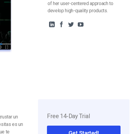
of her user-centered approach to
develop high-quality products.
Free 14-Day Trial
rustar un
esitas es un
ue te
Get Started!