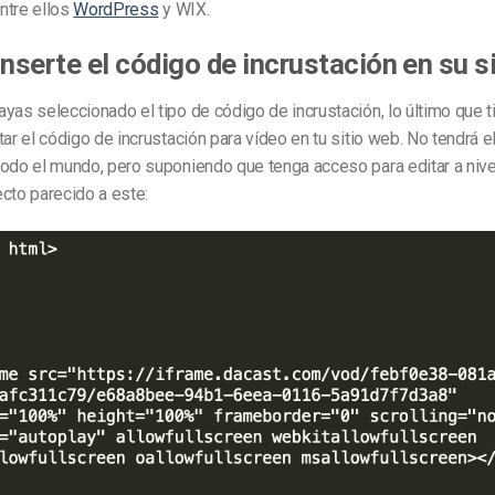
ntre ellos
WordPress
y WIX.
Inserte el código de incrustación en su s
yas seleccionado el tipo de código de incrustación, lo último que 
tar el código de incrustación para vídeo en tu sitio web. No tendrá 
todo el mundo, pero suponiendo que tenga acceso para editar a niv
cto parecido a este: