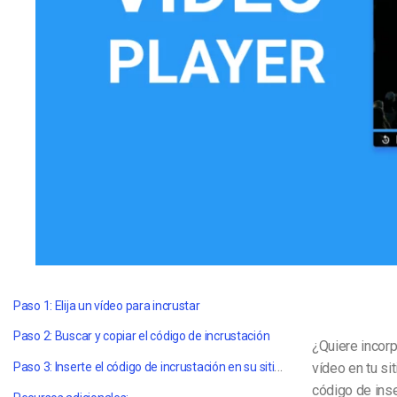
Aprendizaje en Línea
Privacidad y Seguridad
Paso 1: Elija un vídeo para incrustar
Paso 2: Buscar y copiar el código de incrustación
¿Quiere incor
Paso 3: Inserte el código de incrustación en su sitio web
vídeo en tu si
código de inse