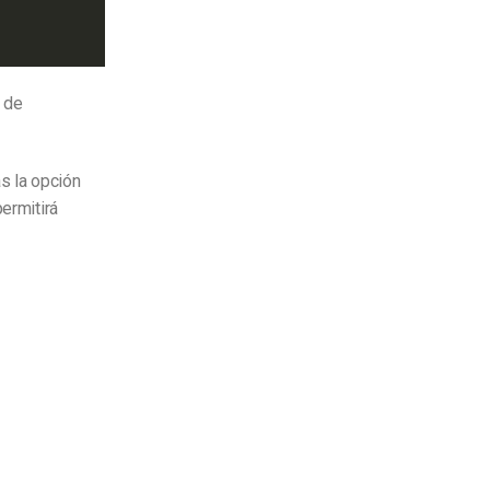
o de
ás la opción
permitirá