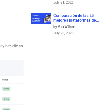
July 31, 2026
Comparación de las 25
mejores plataformas de
streaming en directo en 2025
by Max Wilbert
July 29, 2026
r y haz clic en