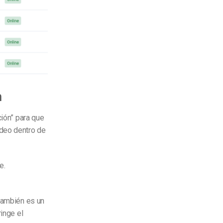
n
ción” para que
ídeo dentro de
e.
 también es un
ringe el