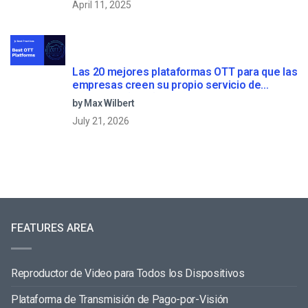
April 11, 2025
Las 20 mejores plataformas OTT para que las
empresas creen su propio servicio de
streaming (2026)
by Max Wilbert
July 21, 2026
FEATURES AREA
Reproductor de Video para Todos los Dispositivos
Plataforma de Transmisión de Pago-por-Visión