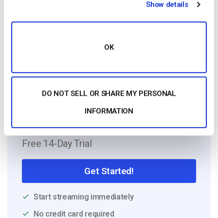
Show details
Onboarding team and started working with
the company in 2016. He has vast
experience in customer
service/engagement and live streaming
OK
support.
DO NOT SELL OR SHARE MY PERSONAL
INFORMATION
Free 14-Day Trial
Get Started!
Start streaming immediately
No credit card required