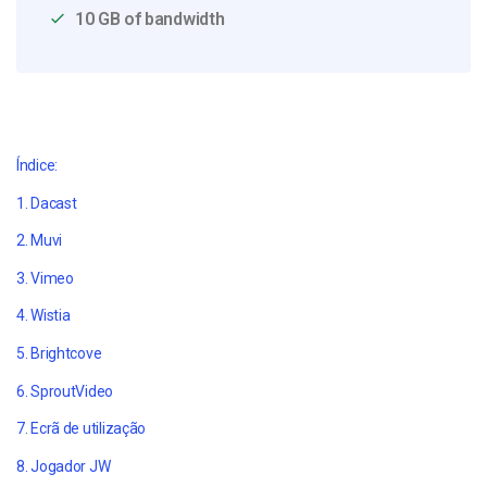
10 GB of bandwidth
Índice:
1. Dacast
2. Muvi
3. Vimeo
4. Wistia
5. Brightcove
6. SproutVideo
7. Ecrã de utilização
8. Jogador JW