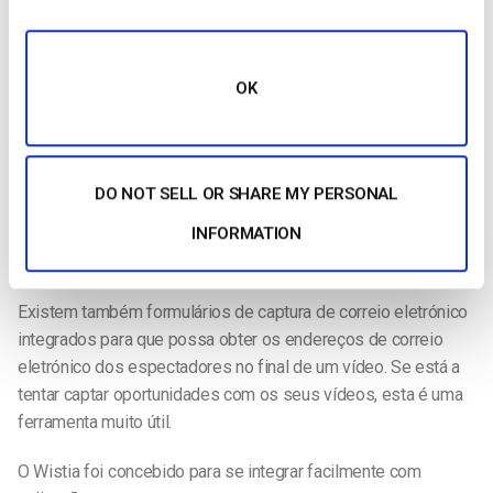
partir de 25 dólares por mês. Por $25/mês, tem acesso a um
leitor de vídeo sem marca, armazenamento de vídeo para 100
vídeos e 200GB de largura de banda, com uma taxa de
OK
excesso por gigabyte. Também oferecem planos de
alojamento de vídeo mais abrangentes.
O que faz com que o Wistia se destaque são as suas
DO NOT SELL OR SHARE MY PERSONAL
características analíticas, que lhe permitem compreender os
INFORMATION
hábitos dos espectadores à medida que vêem os seus
vídeos.
Existem também formulários de captura de correio eletrónico
integrados para que possa obter os endereços de correio
eletrónico dos espectadores no final de um vídeo. Se está a
tentar captar oportunidades com os seus vídeos, esta é uma
ferramenta muito útil.
O Wistia foi concebido para se integrar facilmente com