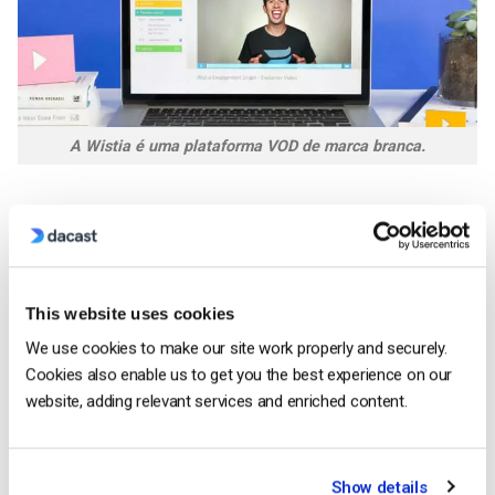
A Wistia é uma plataforma VOD de marca branca.
O Wistia
é um site de alojamento de vídeos com opções
pagas e gratuitas. A opção gratuita inclui um leitor de vídeo de
marca com largura de banda limitada a 200 GB por mês e um
limite de armazenamento de 25 vídeos. Quando excede a
This website uses cookies
largura de banda gratuita, os seus vídeos deixam de ser
We use cookies to make our site work properly and securely.
reproduzidos. O plano gratuito é ótimo se estiver a explorar
Cookies also enable us to get you the best experience on our
se um serviço de alojamento de vídeo é adequado para o seu
website, adding relevant services and enriched content.
negócio.
Para aqueles que sabem que estão prontos para um serviço
de alojamento de vídeo, a Wistia oferece planos pagos a
Show details