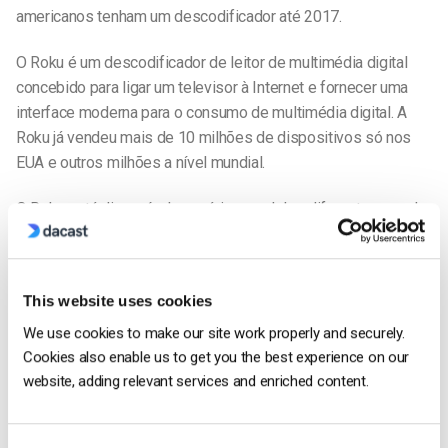
americanos tenham um descodificador até 2017.
O Roku é um descodificador de leitor de multimédia digital
concebido para ligar um televisor à Internet e fornecer uma
interface moderna para o consumo de multimédia digital. A
Roku já vendeu mais de 10 milhões de dispositivos só nos
EUA e outros milhões a nível mundial.
O Roku está disponível em vários modelos diferentes, sendo
o mais básico um dispositivo pequeno e económico que se
liga diretamente ao seu televisor. Os dispositivos Roku topo
de gama suportam resoluções até 4K (Ultra HD) e oferecem
This website uses cookies
algumas funcionalidades adicionais. A Roku também
We use cookies to make our site work properly and securely.
estabeleceu parcerias com vários fabricantes de televisores
Cookies also enable us to get you the best experience on our
para vender smart TVs com dispositivos Roku integrados
website, adding relevant services and enriched content.
para facilitar a utilização.
No entanto, todos os modelos Roku suportam canais Dacast.