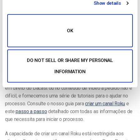
Show details
O conteúdo do Roku é fornecido através de “canais” que
podem ser instalados e desinstalados a partir de um diretório.
Os canais mais populares incluem o Amazon Video, o BBC
OK
iPlayer, o Google Play Movies and TV, o Hulu Plus, o Netflix, o
Pandora Radio, o PBS e o YouTube. Também podem ser
criados canais privados, que não estão abertos ao público e
requerem um código de acesso.
DO NOT SELL OR SHARE MY PERSONAL
Como começar
INFORMATION
Configurar um novo canal Roku com base na sua transmissão
em direto do Dacast ou no conteúdo de vídeo a pedido não é
difícil, e fornecemos uma série de tutoriais para o ajudar no
processo. Consulte o nosso guia para
criar um canal Roku
e
este
passo a passo
detalhado com todas as informações de
que necessita para iniciar o processo.
A capacidade de criar um canal Roku está restringida aos