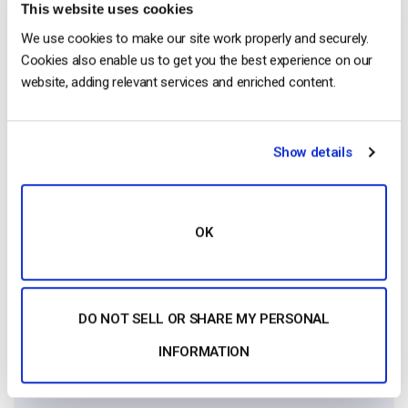
This website uses cookies
We use cookies to make our site work properly and securely.
Anthony Romero
Cookies also enable us to get you the best experience on our
website, adding relevant services and enriched content.
Anthony was product marketing manager
at Dacast for 5 years. He loves the video
streaming industry and is now working
with our friends at IBM Cloud Video.
Show details
OK
Free 14-Day Trial
DO NOT SELL OR SHARE MY PERSONAL
INFORMATION
Get Started!