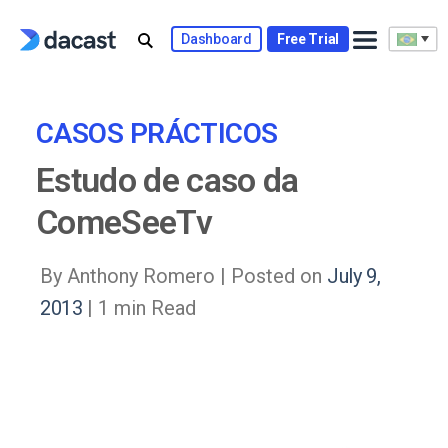
Skip
to
Dashboard
Free Trial
content
CASOS PRÁCTICOS
Estudo de caso da
ComeSeeTv
By Anthony Romero |
Posted on
July 9,
2013
| 1 min Read