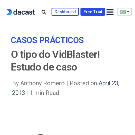
Skip
to
Dashboard
Free Trial
content
CASOS PRÁCTICOS
O tipo do VidBlaster!
Estudo de caso
By Anthony Romero |
Posted on
April 23,
2013
| 1 min Read