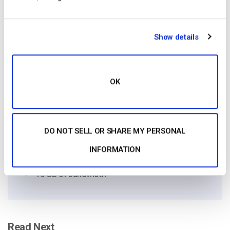
Show details
Free 14-Day Trial
OK
Get Started!
DO NOT SELL OR SHARE MY PERSONAL
Start streaming immediately
INFORMATION
No credit card required
10 GB of bandwidth
Read Next