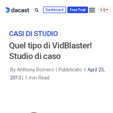
Skip
to
Dashboard
Free Trial
content
CASI DI STUDIO
Quel tipo di VidBlaster!
Studio di caso
By Anthony Romero |
Pubblicato il
April 23,
2013
| 1 min Read