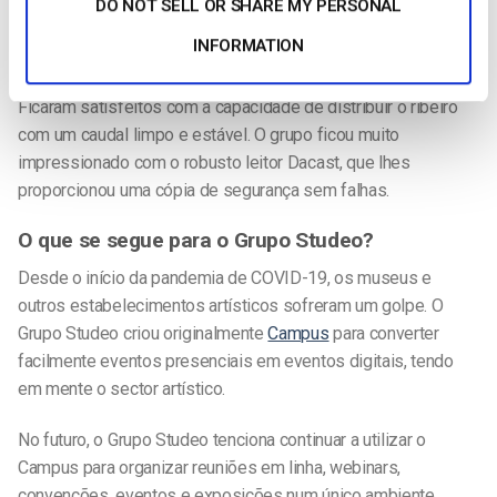
fluxo em todo o mundo com baixa latência.
DO NOT SELL OR SHARE MY PERSONAL
INFORMATION
Antonio Battaglia, engenheiro de software do Grupo Studeo,
ficou muito satisfeito com os resultados deste evento.
Ficaram satisfeitos com a capacidade de distribuir o ribeiro
com um caudal limpo e estável. O grupo ficou muito
impressionado com o robusto leitor Dacast, que lhes
proporcionou uma cópia de segurança sem falhas.
O que se segue para o Grupo Studeo?
Desde o início da pandemia de COVID-19, os museus e
outros estabelecimentos artísticos sofreram um golpe. O
Grupo Studeo criou originalmente
Campus
para converter
facilmente eventos presenciais em eventos digitais, tendo
em mente o sector artístico.
No futuro, o Grupo Studeo tenciona continuar a utilizar o
Campus para organizar reuniões em linha, webinars,
convenções, eventos e exposições num único ambiente