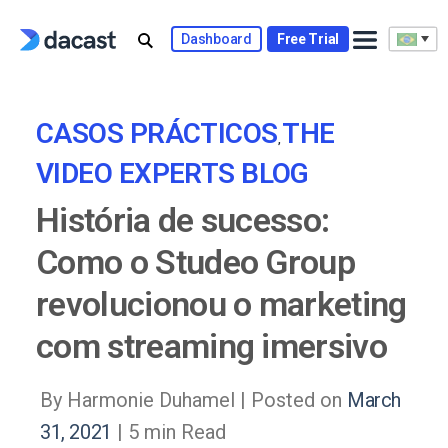
Skip
to
Dashboard
Free Trial
content
CASOS PRÁCTICOS
THE
,
VIDEO EXPERTS BLOG
História de sucesso:
Como o Studeo Group
revolucionou o marketing
com streaming imersivo
By Harmonie Duhamel |
Posted on
March
31, 2021
| 5 min Read