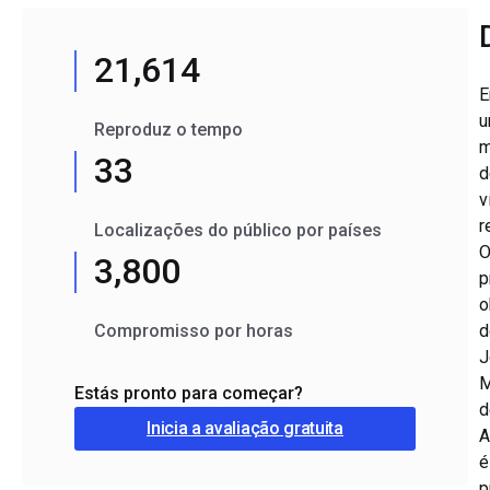
21,614
E
u
Reproduz o tempo
m
33
d
v
r
Localizações do público por países
3,800
p
o
Compromisso por horas
d
J
M
Estás pronto para começar?
d
Inicia a avaliação gratuita
A
é
p