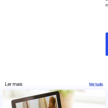
m
Ler mais
Ver tudo