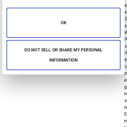
a
a
S
OK
a
W
P
o
DO NOT SELL OR SHARE MY PERSONAL
H
t
INFORMATION
c
m
e
g
n
s
n
E
m