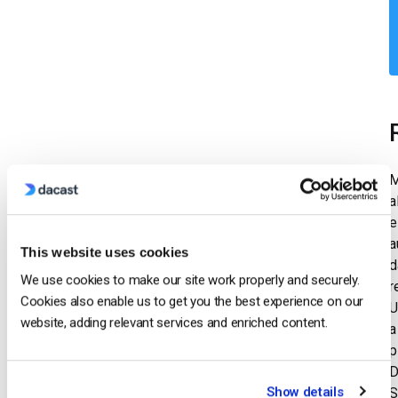
M
a
e
a
This website uses cookies
d
We use cookies to make our site work properly and securely.
r
Cookies also enable us to get you the best experience on our
U
website, adding relevant services and enriched content.
a
p
D
Show details
S