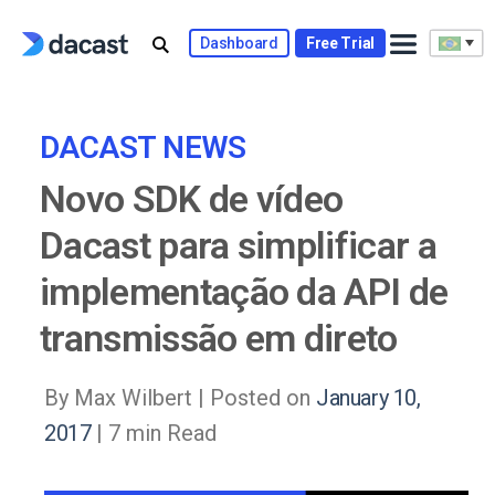
Skip
to
Dashboard
Free Trial
content
DACAST NEWS
Novo SDK de vídeo
Dacast para simplificar a
implementação da API de
transmissão em direto
By Max Wilbert |
Posted on
January 10,
2017
| 7 min Read