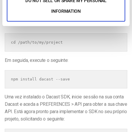
DO NOT SELL OR SHARE MY PERSONAL
Em primeiro lugar, certifique-se de que o nó
(https://nodejs.org/en/) já está configurado no seu motor. Para
INFORMATION
descarregar o SDK, aceda ao seu ficheiro utilizando a sua
consola :
Em seguida, execute o seguinte:
Uma vez instalado o Dacast SDK, inicie sessão na sua conta
Dacast e aceda a PREFERENCES > API para obter a sua chave
API. Está agora pronto para implementar o SDK no seu próprio
projeto, solicitando o seguinte: