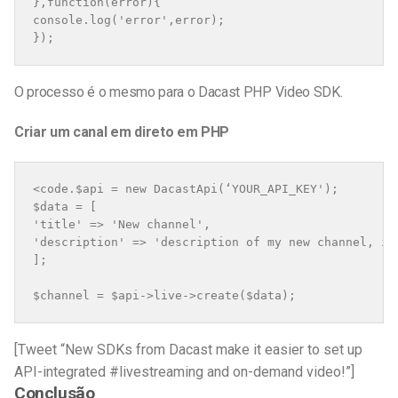
},function(error){

console.log('error',error);

});
O processo é o mesmo para o Dacast PHP Video SDK.
Criar um canal em direto em PHP
<code.$api = new DacastApi(‘YOUR_API_KEY');

$data = [

'title' => 'New channel',

'description' => 'description of my new channel, it'
];

[Tweet “New SDKs from Dacast make it easier to set up
API-integrated #livestreaming and on-demand video!”]
Conclusão