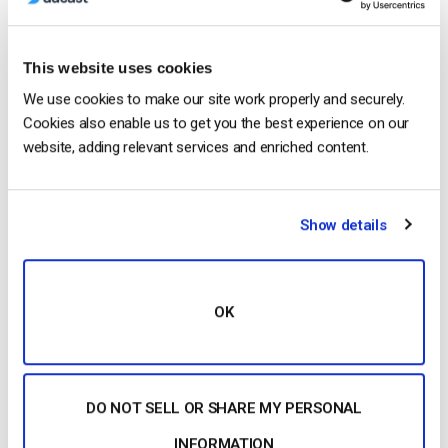
marketing com o streaming imersivo
This website uses cookies
We use cookies to make our site work properly and securely.
Cookies also enable us to get you the best experience on our
website, adding relevant services and enriched content.
Show details
OK
CONTINUE READING
→
DO NOT SELL OR SHARE MY PERSONAL
1
2
3
4
INFORMATION