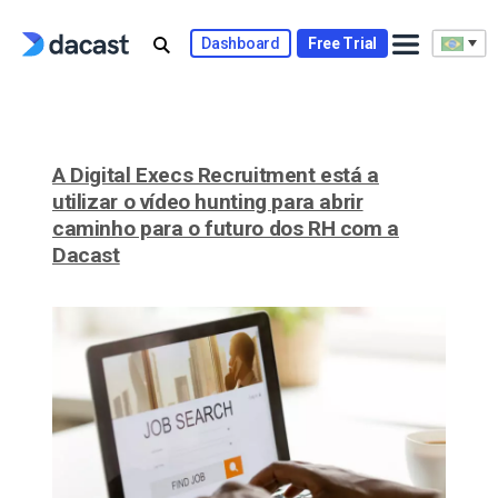
Skip
to
Dashboard
Free Trial
content
A Digital Execs Recruitment está a
utilizar o vídeo hunting para abrir
caminho para o futuro dos RH com a
Dacast