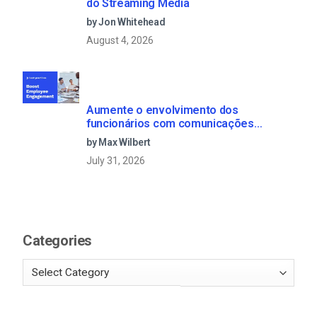
do Streaming Media
by Jon Whitehead
August 4, 2026
Aumente o envolvimento dos
funcionários com comunicações
empresariais em direto
by Max Wilbert
July 31, 2026
Categories