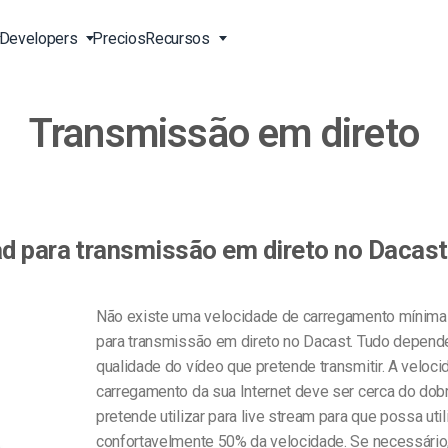
Developers
Precios
Recursos
Transmissão em direto
s ao
Ligação Transmissão em
Vídeo para as Empresas
Ferramentas de
Apoio 24/7 EN
Directo Online
Desenvolvimento
ng ao
Vídeo
Vídeo para Profissionais de
Apoio Telefónico EN
o Vivo
Entrega de Conteúdos da
Marketing
Transcodificação de Vídeo
Serviços Profissionais
China
line
 Vivo
eitor
Vídeo para Vendas
Stream de Pay-Per-View
ad para transmissão em direto no Dacas
Leitor de Vídeo HTML5
Carregamento Seguro de
 EN
Sobre Nós EN
Soluções de Entrega Mundial
Vídeo
Carreiras EN
Não existe uma velocidade de carregamento mínima 
)
Galeria de Vídeos da Expo
Agências Criativas
para transmissão em direto no Dacast. Tudo depend
Parceiros EN
orm
CDN Live Streaming
qualidade do vídeo que pretende transmitir. A veloc
Streaming ao Vivo para
Contacto
Músicos
carregamento da sua Internet deve ser cerca do dob
atform
o e E-
pretende utilizar para live stream para que possa util
Estações de TV e Rádio
confortavelmente 50% da velocidade. Se necessário