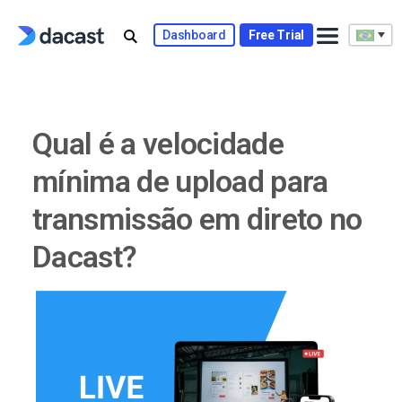
Skip
to
Dashboard
Free Trial
content
Qual é a velocidade
mínima de upload para
transmissão em direto no
Dacast?