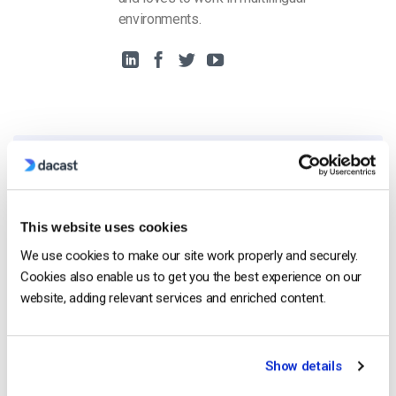
environments.
Free 14-Day Trial
This website uses cookies
Get Started!
We use cookies to make our site work properly and securely.
Cookies also enable us to get you the best experience on our
Start streaming immediately
website, adding relevant services and enriched content.
No credit card required
10 GB of bandwidth
Show details