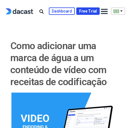
Skip
to
Dashboard
Free Trial
content
Como adicionar uma
marca de água a um
conteúdo de vídeo com
receitas de codificação