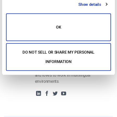
Show details
Comece A Trabalhar Gratuitamente
OK
Harmonie Duhamel
DO NOT SELL OR SHARE MY PERSONAL
Harmonie is a Senior digital marketer with
INFORMATION
over 6 years in the Tech Industry. She has
a strong marketing and sales background
and loves to work in multilingual
environments.