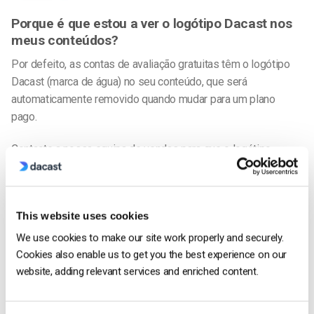
Porque é que estou a ver o logótipo Dacast nos
meus conteúdos?
Por defeito, as contas de avaliação gratuitas têm o logótipo
Dacast (marca de água) no seu conteúdo, que será
automaticamente removido quando mudar para um plano
pago.
Contacte a nossa equipa de vendas para que o logótipo
Dacast (marca de água) seja desativado da sua conta, caso
tenha uma conta de avaliação gratuita.
This website uses cookies
We use cookies to make our site work properly and securely.
Ainda não é um utilizador Dacast e está interessado em
Cookies also enable us to get you the best experience on our
experimentar o Dacast sem riscos durante 14 dias?
Inscreva-
website, adding relevant services and enriched content.
se hoje para começar.