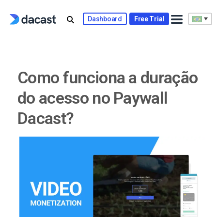
Skip
to
Dashboard
Free Trial
content
Como funciona a duração
do acesso no Paywall
Dacast?