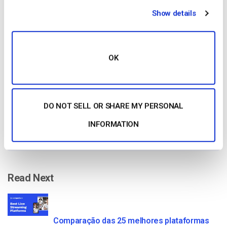
Show details
Free 14-Day Trial
OK
Get Started!
Start streaming immediately
DO NOT SELL OR SHARE MY PERSONAL
No credit card required
INFORMATION
10 GB of bandwidth
Read Next
Comparação das 25 melhores plataformas