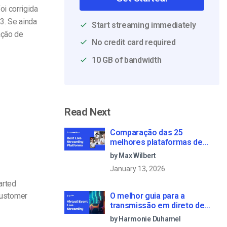
i corrigida
3. Se ainda
Start streaming immediately
ação de
No credit card required
10 GB of bandwidth
Read Next
Comparação das 25
melhores plataformas de
transmissão em direto em
by Max Wilbert
2025
January 13, 2026
arted
customer
O melhor guia para a
transmissão em direto de
eventos virtuais em 2022
by Harmonie Duhamel