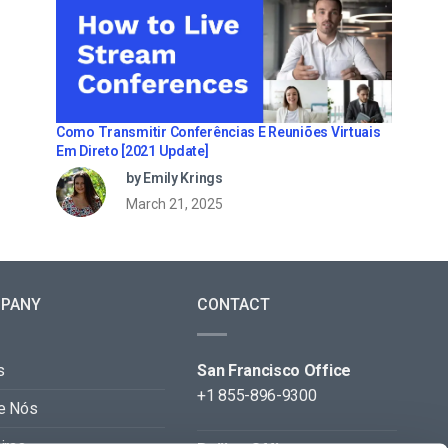
Como Transmitir Conferências E Reuniões Virtuais
Em Direto [2021 Update]
by Emily Krings
March 21, 2025
PANY
CONTACT
s
San Francisco Office
+1 855-896-9300
e Nós
iras