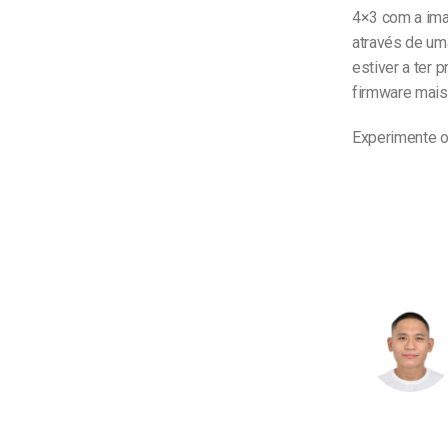
4×3 com a ima
através de um
estiver a ter 
firmware mais
Experimente o