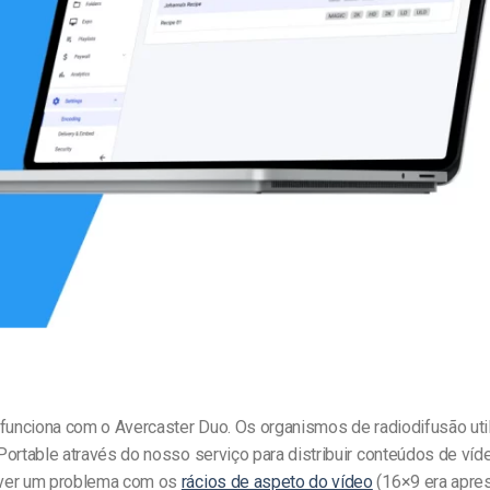
line
Análise de Vídeo
Monetização de Vídeo
a
Marketing em Vídeo
 funciona com o Avercaster Duo. Os organismos de radiodifusão uti
ortable através do nosso serviço para distribuir conteúdos de víde
ver um problema com os
rácios de aspeto do vídeo
(16×9 era apre