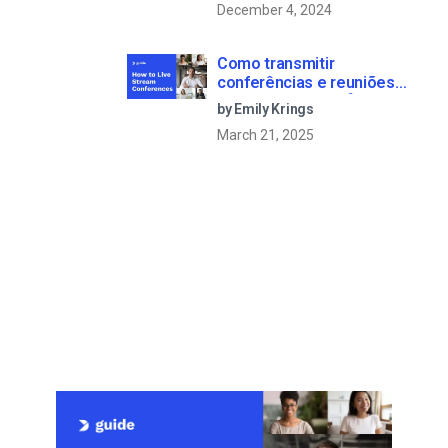
December 4, 2024
Como transmitir
conferências e reuniões
virtuais em direto [2021
by Emily Krings
Update]
March 21, 2025