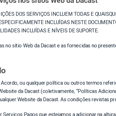
rviços nos sítios Web da Dacast
NIÇÕES DOS SERVIÇOS INCLUEM TODAS E QUAISQ
 ESPECIFICAMENTE INCLUÍDAS NESTE DOCUMENTO.
IDADES INCLUÍDAS E NÍVEIS DE SUPORTE.
as no sítio Web da Dacast e as fornecidas no presen
do
Acordo, ou qualquer política ou outros termos refe
bsite da Dacast (coletivamente, “Políticas Adicionai
ualquer Website da Dacast. As condições revistas pro
 Serviços Pagos que estejamos a adicionar na altura da