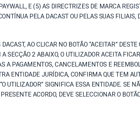
line
Análise de Vídeo
YWALL, E (5) AS DIRECTRIZES DE MARCA REGIST
Monetização de Vídeo
NTÍNUA PELA DACAST OU PELAS SUAS FILIAIS, D
a
Marketing em Vídeo
 DACAST, AO CLICAR NO BOTÃO “ACEITAR” DESTE
A SECÇÃO 2 ABAIXO, O UTILIZADOR ACEITA FIC
VAS A PAGAMENTOS, CANCELAMENTOS E REEMBOLS
RA ENTIDADE JURÍDICA, CONFIRMA QUE TEM AUT
O UTILIZADOR” SIGNIFICA ESSA ENTIDADE. SE N
RESENTE ACORDO, DEVE SELECCIONAR O BOTÃO 