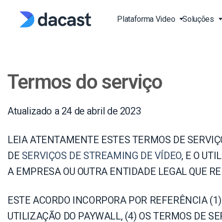
Skip
to
Plataforma Video
Soluções
content
Stream Live Vídeo
Transmissão de Evento
Video API
Blog
Termos do serviço
Vivo
Plataforma de Streami
Documentação API de 
Imprensa EN
Vivo
Vivo Aulas de Fitness a
EN
Estudo de Casos EN
Atualizado a 24 de abril de 2023
Plataforma de Vídeo On
Transmita Desportos ao
Documentação API do L
(OVP)
EN
Produção e Publicação
LEIA ATENTAMENTE ESTES TERMOS DE SERVIÇO
Base de Conhecimento
Over-the-Top (OTT)
SDK EN
DE
SERVIÇOS DE STREAMING DE VÍDEO
, E O UT
FAQ EN
Video on Demand (VOD
Igrejas e Casas de Culto
A EMPRESA OU OUTRA ENTIDADE LEGAL QUE RE
RTPM Streaming Platf
Governos e Municípios
HTTP Live Streaming pl
ESTE ACORDO INCORPORA POR REFERÊNCIA (1) A 
Instituições de Educaçã
Learning
UTILIZAÇÃO DO PAYWALL, (4) OS TERMOS DE 