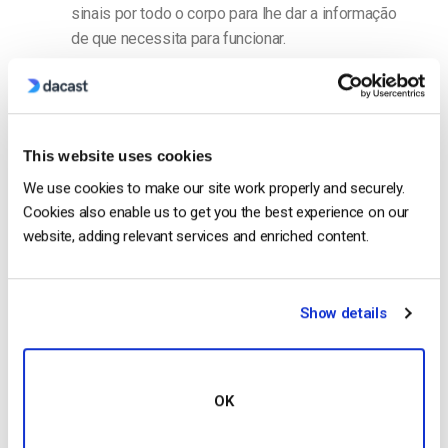
sinais por todo o corpo para lhe dar a informação
de que necessita para funcionar.
Uma plataforma de alojamento de vídeo é um
cérebro. Envia vídeos (ou sinais) às pessoas para
os espectadores através de redes de distribuição
This website uses cookies
de conteúdos (os nervos). Ambas as partes
trabalham em conjunto para levar aos
We use cookies to make our site work properly and securely.
espectadores o conteúdo que foi solicitado.
Cookies also enable us to get you the best experience on our
website, adding relevant services and enriched content.
O seu anfitrião de vídeo online e a CDN
trabalharão em conjunto para produzir uma
transmissão de alta qualidade.
Show details
Tem dúvidas ou precisa de ajuda/acesso a
esta funcionalidade? Por favor,
contacte-nos
.
OK
Ainda não é um utilizador Dacast e está
interessado em experimentar o Dacast sem