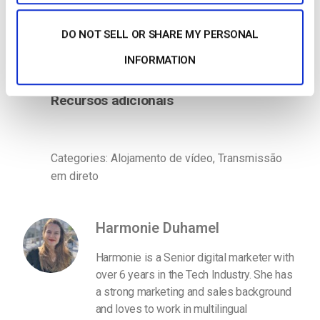
riscos durante 14 dias? Inscreva-se hoje para
DO NOT SELL OR SHARE MY PERSONAL
começar.
INFORMATION
Começar Gratuitamente
Recursos adicionais
Categories: Alojamento de vídeo, Transmissão
em direto
Harmonie Duhamel
Harmonie is a Senior digital marketer with
over 6 years in the Tech Industry. She has
a strong marketing and sales background
and loves to work in multilingual